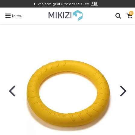
Livraison
gratuite
dès 59€ en
🇫🇷
0
Menu