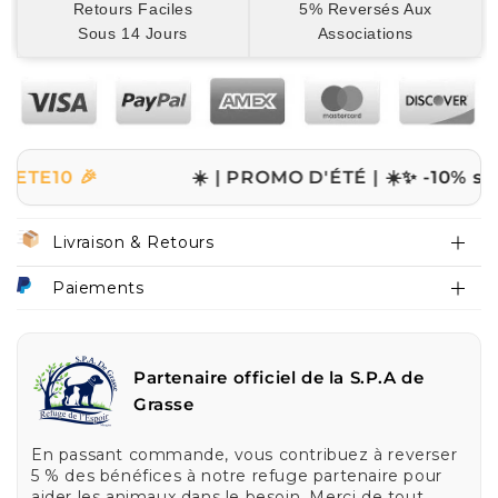
Retours Faciles
5% Reversés Aux
Sous 14 Jours
Associations
 🎉
☀️ | PROMO D'ÉTÉ | ☀️
✨ -10% sur tout l
Livraison & Retours
Paiements
Partenaire officiel de la S.P.A de
Grasse
En passant commande, vous contribuez à reverser
5 % des bénéfices à notre refuge partenaire pour
aider les animaux dans le besoin. Merci de tout