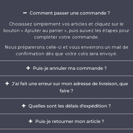
Comment passer une commande ?
Choisissez simplement vos articles et cliquez sur le
bouton « Ajouter au panier », puis suivez les étapes pour
compléter votre commande.
Nous préparerons celle-ci et vous enverrons un mail de
confirmation dès que votre colis sera envoyé.
Puis-je annuler ma commande ?
Oui, il est possible d'annuler votre commande dans
J'ai fait une erreur sur mon adresse de livraison, que
l'heure qui suit votre achat.
faire ?
Envoyez-nous immédiatement un e-mail à
Il est impératif de modifier votre adresse dans les
contact@mikizi.com
Quelles sont les délais d'expédition ?
heures qui suit votre achat. Si l'adresse indiquée pour la
livraison comporte une erreur, contactez-nous
Nous traitons votre commande sous un délai de 24 à
Puis-je retourner mon article ?
rapidement par email à
contact@mikizi.com
en nous
72h (hors week-end et jours fériés) et les délais de
précisant l'adresse correcte.
livraison sont de 5 à 12 jours ouvrés en France, et jusqu'à
Oui, vous disposez d'un délais légal de 14 jours pour