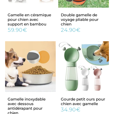
Gamelle en céramique
Double gamelle de
pour chien avec
voyage pliable pour
support en bambou
chien
59.90€
24.90€
Prix
59.90€
Prix
24.90€
régulier
régulier
Gamelle inoxydable
Gourde petit ours pour
avec dessous
chien avec gamelle
antidérapant pour
34.90€
Prix
34.90€
chien