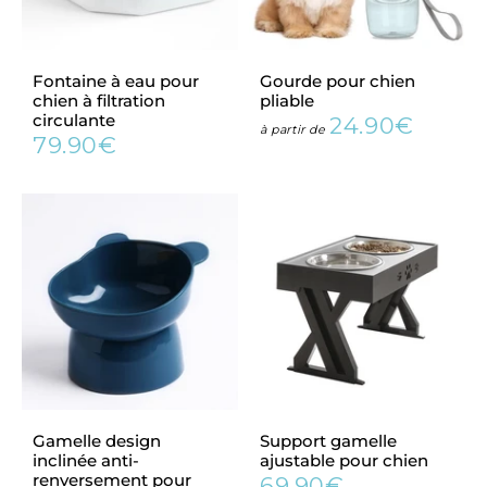
Fontaine à eau pour
Gourde pour chien
chien à filtration
pliable
circulante
24.90€
Prix
24.90
à partir de
79.90€
Prix
79.90€
régulier
régulier
Gamelle design
Support gamelle
inclinée anti-
ajustable pour chien
renversement pour
69.90€