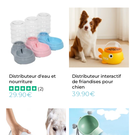
régulier
régulier
Distributeur d'eau et
Distributeur interactif
nourriture
de friandises pour
chien
(
2
)
39.90€
29.90€
Prix
39.90€
Prix
29.90€
régulier
régulier