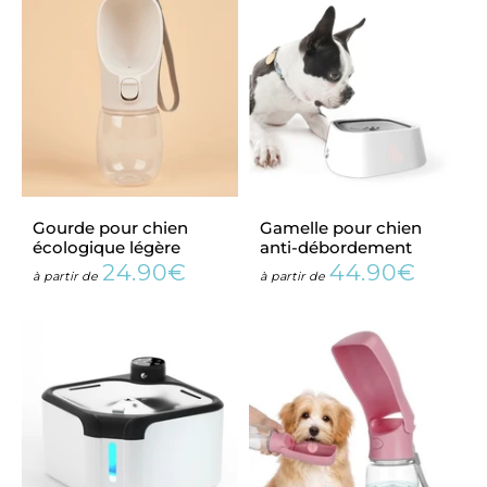
Gourde pour chien
Gamelle pour chien
écologique légère
anti-débordement
24.90€
44.90€
Prix
24.90€
Prix
44.90
à partir de
à partir de
régulier
régulier