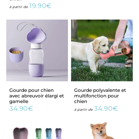
régulier
19.90€
Prix
19.90€
à partir de
régulier
Gourde pour chien
Gourde polyvalente et
avec abreuvoir élargi et
multifonction pour
gamelle
chien
34.90€
34.90€
Prix
34.90€
Prix
34.90
à partir de
régulier
régulier