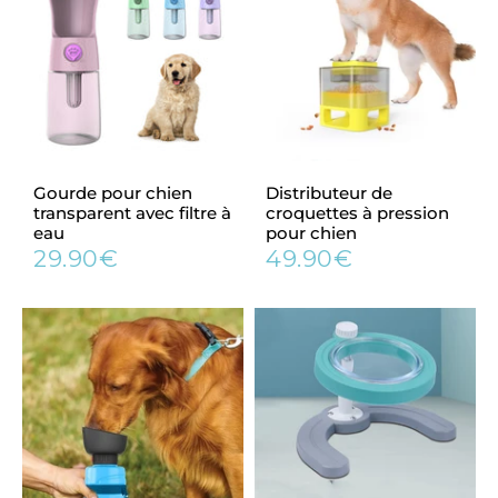
Gourde pour chien
Distributeur de
transparent avec filtre à
croquettes à pression
eau
pour chien
29.90€
49.90€
Prix
29.90€
Prix
49.90€
régulier
régulier