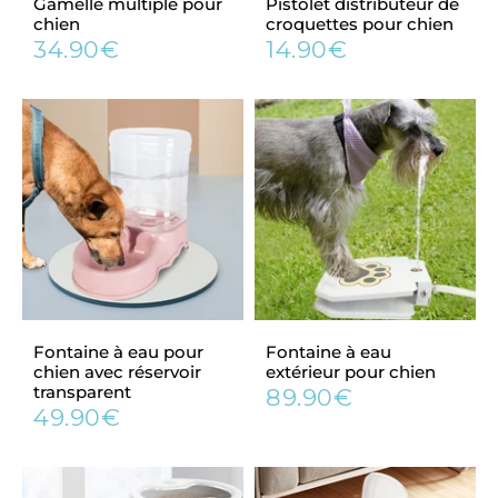
Gamelle multiple pour
Pistolet distributeur de
chien
croquettes pour chien
34.90€
14.90€
Prix
34.90€
Prix
14.90€
régulier
régulier
Fontaine à eau pour
Fontaine à eau
chien avec réservoir
extérieur pour chien
transparent
89.90€
Prix
89.90€
49.90€
Prix
49.90€
régulier
régulier