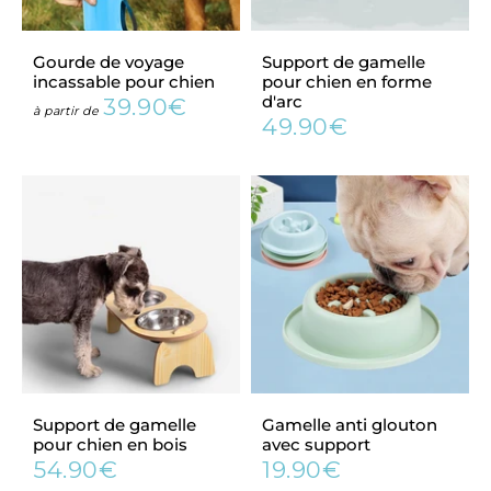
Gourde de voyage
Support de gamelle
incassable pour chien
pour chien en forme
d'arc
39.90€
Prix
39.90€
à partir de
49.90€
régulier
Prix
49.90€
régulier
Support de gamelle
Gamelle anti glouton
pour chien en bois
avec support
54.90€
19.90€
Prix
54.90€
Prix
19.90€