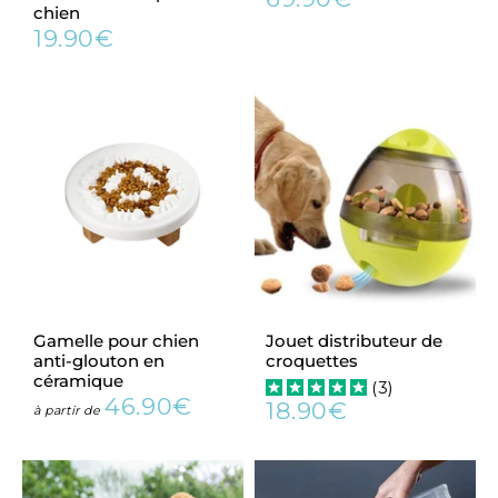
Prix
69.90€
chien
régulier
19.90€
Prix
19.90€
régulier
Gamelle pour chien
Jouet distributeur de
anti-glouton en
croquettes
céramique
(
3
)
46.90€
18.90€
Prix
46.90€
à partir de
Prix
18.90€
régulier
régulier