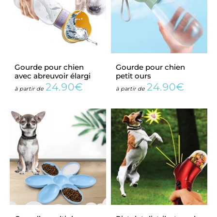
Gourde pour chien
Gourde pour chien
avec abreuvoir élargi
petit ours
24.90€
24.90€
Prix
24.90€
Prix
24.90
à partir de
à partir de
régulier
régulier