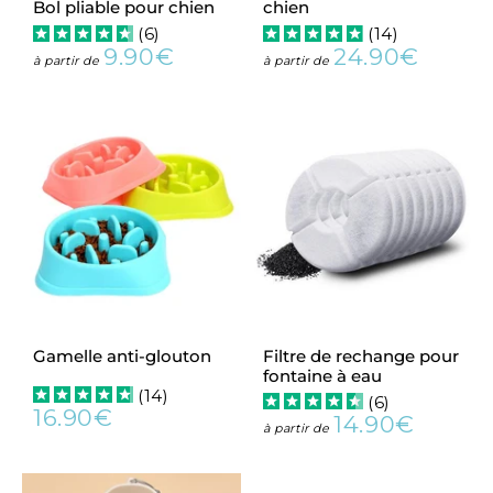
Bol pliable pour chien
chien
(
6
)
(
14
)
9.90€
24.90€
Prix
9.90€
Prix
24.90
à partir de
à partir de
régulier
régulier
Gamelle anti-glouton
Filtre de rechange pour
fontaine à eau
(
14
)
(
6
)
16.90€
14.90€
Prix
16.90€
Prix
14.90€
à partir de
régulier
régulier