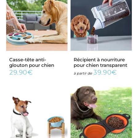
Casse-tête anti-
Récipient à nourriture
glouton pour chien
pour chien transparent
29.90€
39.90€
Prix
29.90€
Prix
39.90€
à partir de
régulier
régulier