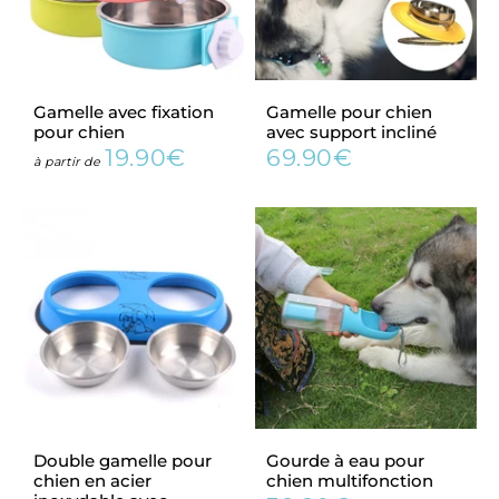
Gamelle avec fixation
Gamelle pour chien
pour chien
avec support incliné
19.90€
69.90€
Prix
19.90€
Prix
69.90€
à partir de
régulier
régulier
Double gamelle pour
Gourde à eau pour
chien en acier
chien multifonction