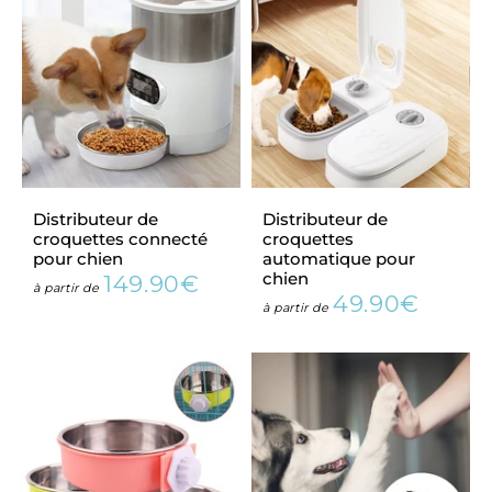
Distributeur de
Distributeur de
croquettes connecté
croquettes
pour chien
automatique pour
chien
149.90€
Prix
149.90€
à partir de
49.90€
régulier
Prix
49.90
à partir de
régulier