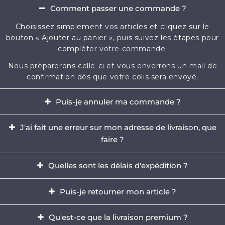
Comment passer une commande ?
Choisissez simplement vos articles et cliquez sur le
bouton « Ajouter au panier », puis suivez les étapes pour
compléter votre commande.
Nous préparerons celle-ci et vous enverrons un mail de
confirmation dès que votre colis sera envoyé.
Puis-je annuler ma commande ?
Oui, il est possible d'annuler votre commande dans
J'ai fait une erreur sur mon adresse de livraison, que
l'heure qui suit votre achat.
faire ?
Envoyez-nous immédiatement un e-mail à
Il est impératif de modifier votre adresse dans les
contact@mikizi.com
Quelles sont les délais d'expédition ?
heures qui suit votre achat. Si l'adresse indiquée pour la
livraison comporte une erreur, contactez-nous
Nous traitons votre commande sous un délai de 24 à
Puis-je retourner mon article ?
rapidement par email à
contact@mikizi.com
en nous
72h (hors week-end et jours fériés) et les délais de
précisant l'adresse correcte.
livraison sont de 5 à 12 jours ouvrés en France, et jusqu'à
Oui, vous disposez d'un délais légal de 14 jours pour
Qu'est-ce que la livraison premium ?
15 jours ouvrés partout en Europe.
retourner votre commande.