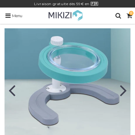
Livraison
gratuite
dès 59€ en
🇫🇷
0
Menu