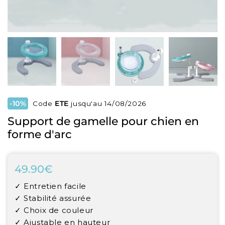
-10%
Code
ETE
jusqu'au 14/08/2026
Support de gamelle pour chien en
forme d'arc
49.90€
49.90€
Unit
✓ Entretien facile
price
✓ Stabilité assurée
✓ Choix de couleur
✓ Ajustable en hauteur