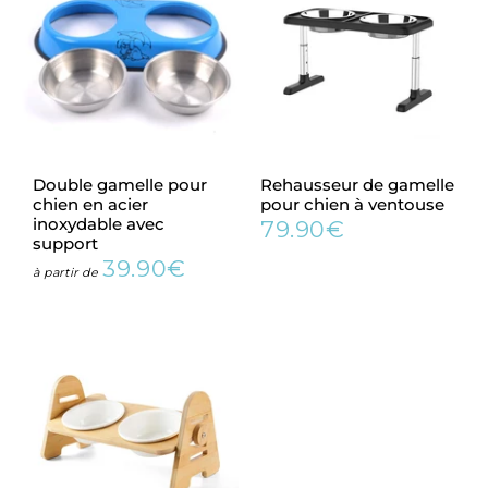
Double gamelle pour
Rehausseur de gamelle
chien en acier
pour chien à ventouse
inoxydable avec
79.90€
Prix
79.90€
support
régulier
39.90€
Prix
39.90€
à partir de
régulier