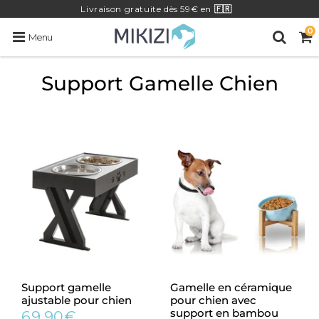
Livraison
gratuite
dès 59€ en
🇫🇷
0
Menu
Support Gamelle Chien
Support gamelle
Gamelle en céramique
ajustable pour chien
pour chien avec
support en bambou
69.90€