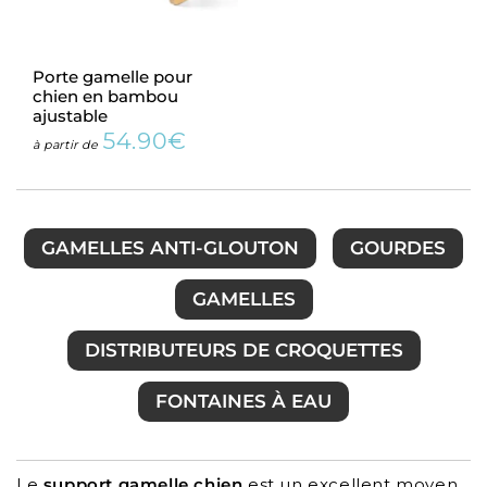
Porte gamelle pour
chien en bambou
ajustable
54.90€
Prix
54.90€
à partir de
régulier
GAMELLES ANTI-GLOUTON
GOURDES
GAMELLES
DISTRIBUTEURS DE CROQUETTES
FONTAINES À EAU
Le
support gamelle chien
est un excellent moyen