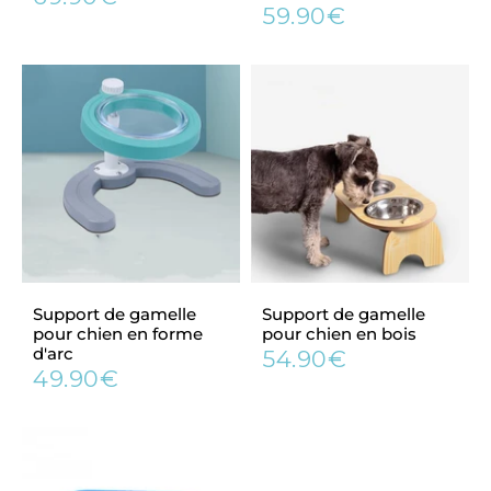
Prix
69.90€
59.90€
régulier
Prix
59.90€
régulier
Support de gamelle
Support de gamelle
pour chien en forme
pour chien en bois
d'arc
54.90€
Prix
54.90€
49.90€
Prix
49.90€
régulier
régulier