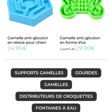
Gamelle anti-glouton
Gamelle anti-glouton
en résine pour chien
en forme d’os
24.90€
29.90€
Prix
24.90€
Prix
29.90€
à partir de
régulier
régulier
SUPPORTS GAMELLES
GOURDES
GAMELLES
DISTRIBUTEURS DE CROQUETTES
FONTAINES À EAU