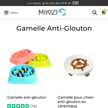
Livraison
gratuite
dès 59€ en
🇫🇷
0
Menu
Gamelle Anti-Glouton
Gamelle anti-glouton
Gamelle pour chien
anti-glouton en
(
14
)
céramique