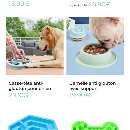
16.90€
46.90€
Prix
16.90€
Prix
46.90
à partir de
régulier
régulier
Casse-tête anti-
Gamelle anti glouton
glouton pour chien
avec support
29.90€
19.90€
Prix
29.90€
Prix
19.90€
régulier
régulier