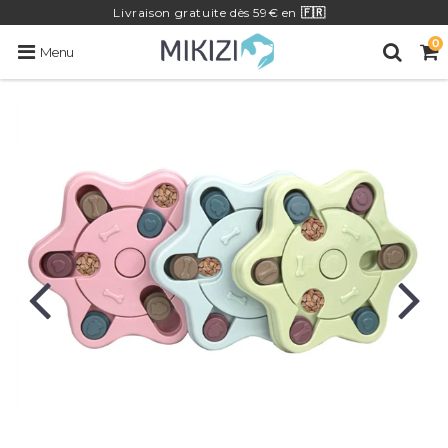
Livraison
gratuite
dès 59€ en
🇫🇷
0
Menu