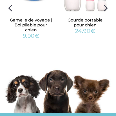
Gamelle de voyage |
Gourde portable
Bol pliable pour
pour chien
chien
24.90€
24.90€
Prix
9.90€
90€
9.90€
régulier
Prix
régulier