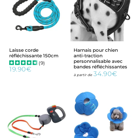
Laisse corde
Harnais pour chien
réfléchissante 150cm
anti-traction
personnalisable avec
(
9
)
bandes réfléchissantes
19.90€
Prix
19.90€
34.90€
Prix
34.90
à partir de
régulier
régulier