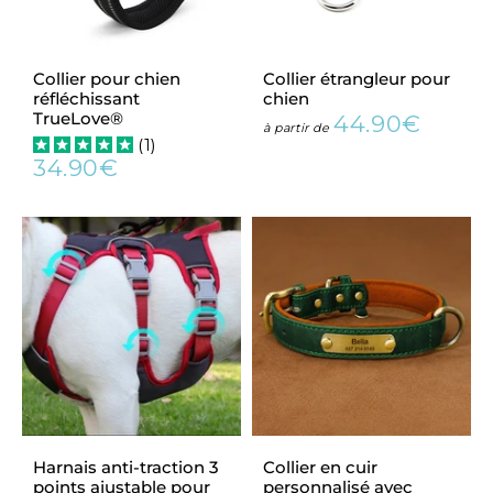
Collier pour chien
Collier étrangleur pour
réfléchissant
chien
TrueLove®
44.90€
Prix
44.90
à partir de
(
1
)
régulier
34.90€
Prix
34.90€
régulier
Harnais anti-traction 3
Collier en cuir
points ajustable pour
personnalisé avec