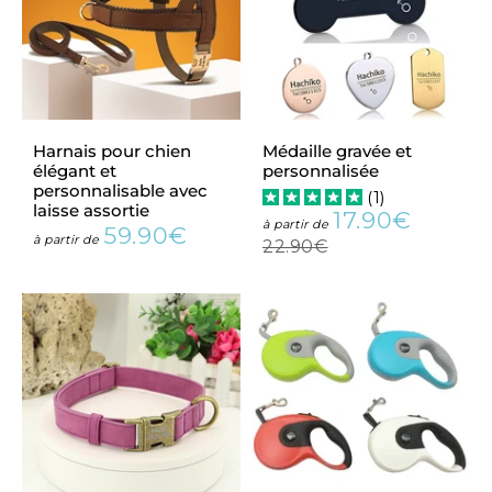
Harnais pour chien
Médaille gravée et
élégant et
personnalisée
personnalisable avec
(
1
)
laisse assortie
17.90€
Prix
17.90€
Prix
à partir de
59.90€
Prix
59.90€
à partir de
réduit
régulier
22.90€
22.90€
régulier