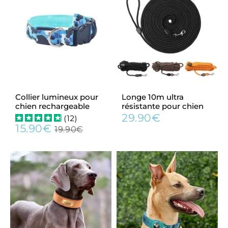
Collier lumineux pour
Longe 10m ultra
chien rechargeable
résistante pour chien
29.90€
(
12
)
Prix
29.90€
15.90€
régulier
19.90€
Prix
15.90€
Prix
19.90€
réduit
régulier