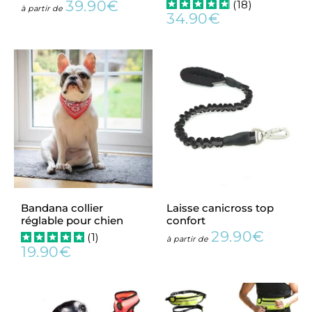
39.90€
(
18
)
Prix
39.90€
à partir de
34.90€
régulier
Prix
34.90€
régulier
Bandana collier
Laisse canicross top
réglable pour chien
confort
29.90€
(
1
)
Prix
29.90€
à partir de
19.90€
régulier
Prix
19.90€
régulier