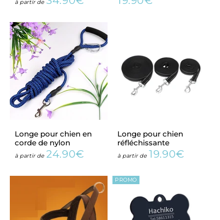
34.90€
19.90€
Prix
34.90€
Prix
19.90€
à partir de
régulier
régulier
Longe pour chien en
Longe pour chien
corde de nylon
réfléchissante
24.90€
19.90€
Prix
24.90€
Prix
19.90€
à partir de
à partir de
régulier
régulier
PROMO