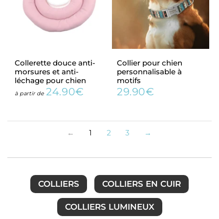
Collerette douce anti-
Collier pour chien
morsures et anti-
personnalisable à
léchage pour chien
motifs
24.90€
29.90€
Prix
24.90€
Prix
29.90€
à partir de
régulier
régulier
←
1
2
3
→
COLLIERS
COLLIERS EN CUIR
COLLIERS LUMINEUX