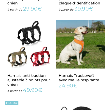
chien
plaque d'identification
29.90€
39.90€
Prix
29.90€
Prix
39.90€
à partir de
à partir de
régulier
régulier
Harnais anti-traction
Harnais TrueLove®
ajustable 3 points pour
avec maille respirante
chien
24.90€
Prix
24.90€
49.90€
Prix
49.90€
régulier
à partir de
régulier
PROMO