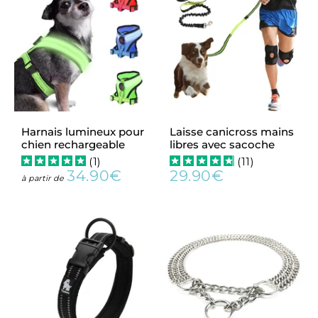
Harnais lumineux pour
Laisse canicross mains
chien rechargeable
libres avec sacoche
(
1
)
(
11
)
34.90€
29.90€
Prix
34.90€
Prix
29.90€
à partir de
régulier
régulier