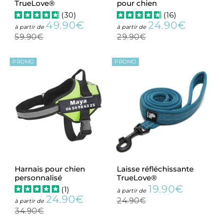
TrueLove®
pour chien
(
30
)
(
16
)
49.90€
24.90€
Prix
49.90€
Prix
24.90
Prix
Prix
à partir de
à partir de
réduit
réduit
régulier
régulie
59.90€
29.90€
59.90€
29.90€
PROMO
PROMO
Harnais pour chien
Laisse réfléchissante
personnalisé
TrueLove®
19.90€
(
1
)
Prix
19.90€
Prix
à partir de
24.90€
réduit
régulier
24.90€
Prix
24.90€
Prix
à partir de
24.90€
réduit
régulier
34.90€
34.90€