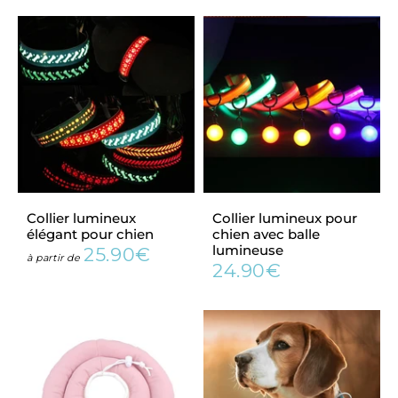
Collier lumineux
Collier lumineux pour
élégant pour chien
chien avec balle
lumineuse
25.90€
Prix
25.90€
à partir de
24.90€
régulier
Prix
24.90€
régulier