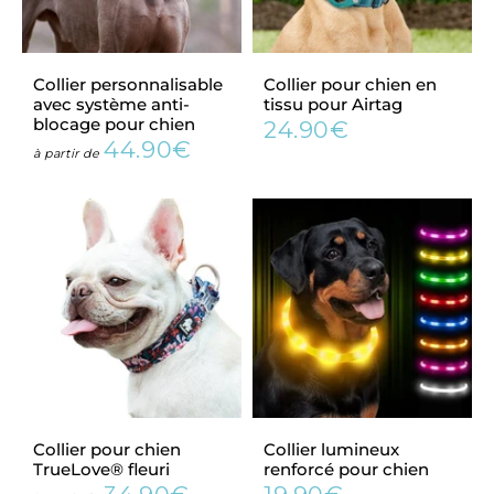
Collier personnalisable
Collier pour chien en
avec système anti-
tissu pour Airtag
blocage pour chien
24.90€
Prix
24.90€
44.90€
Prix
44.90€
régulier
à partir de
régulier
Collier pour chien
Collier lumineux
TrueLove® fleuri
renforcé pour chien