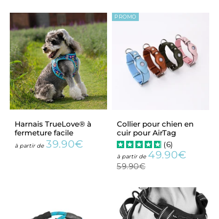
PROMO
Harnais TrueLove® à
Collier pour chien en
fermeture facile
cuir pour AirTag
39.90€
(
6
)
Prix
39.90€
à partir de
49.90€
régulier
Prix
49.90
Prix
à partir de
réduit
régulie
59.90€
59.90€