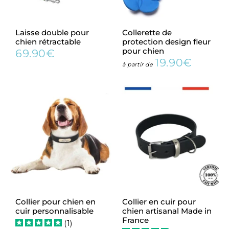
Laisse double pour
Collerette de
chien rétractable
protection design fleur
pour chien
69.90€
Prix
69.90€
19.90€
régulier
Prix
19.90€
à partir de
régulier
Collier pour chien en
Collier en cuir pour
cuir personnalisable
chien artisanal Made in
France
(
1
)