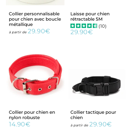
Collier personnalisable
Laisse pour chien
pour chien avec boucle
rétractable 5M
métallique
(
10
)
29.90€
29.90€
Prix
29.90€
à partir de
Prix
29.90€
régulier
régulier
Collier pour chien en
Collier tactique pour
nylon robuste
chien
14.90€
29.90€
Prix
14.90€
Prix
29.90€
à partir de
régulier
régulier