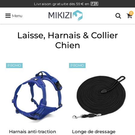
Livraison
gratuite
dès 59€ en
🇫🇷
0
Menu
Laisse, Harnais & Collier
Chien
PROMO
PROMO
Harnais anti-traction
Longe de dressage