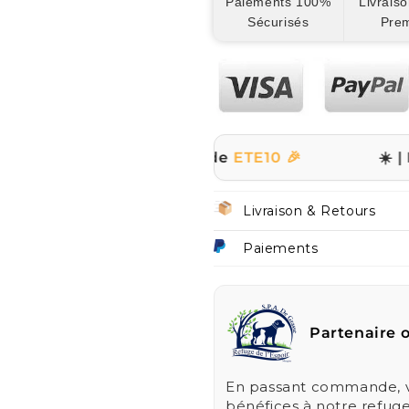
Paiements 100%
Livraiso
Sécurisés
Pre
le site avec le code
ETE10 🎉
☀️ | PROMO D'
Livraison & Retours
Paiements
Partenaire o
En passant commande, vo
bénéfices à notre refug