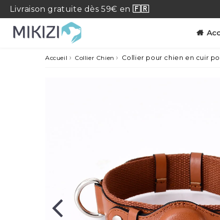
Livraison
gratuite
dès 59€ en
🇫🇷
Acc
›
›
Collier pour chien en cuir po
Accueil
Collier Chien