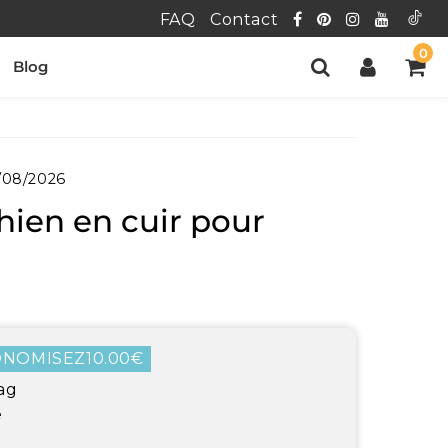
FAQ
Contact
0
Blog
/08/2026
chien en cuir pour
0€
0€
ONOMISEZ
10.00€
ier
t
ag
é