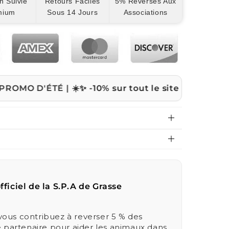
n Suivie
Retours Faciles
5% Reversés Aux
mium
Sous 14 Jours
Associations
ÉTÉ | ☀️
✨ -10% sur tout le site avec le code
ETE10 
fficiel de la S.P.A de Grasse
us contribuez à reverser 5 % des
e partenaire pour aider les animaux dans