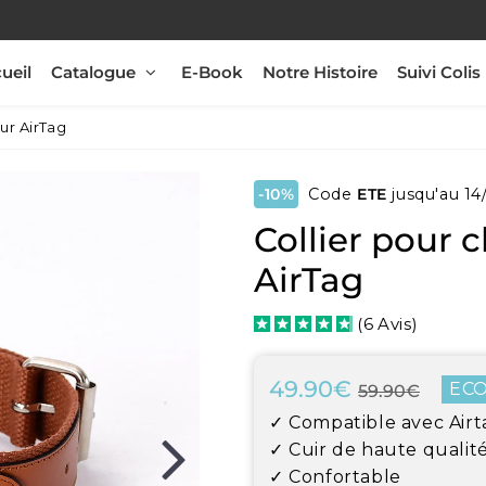
ueil
Catalogue
E-Book
Notre Histoire
Suivi Colis
ur AirTag
-10%
Code
ETE
jusqu'au 14
Collier pour 
AirTag
(
6
Avis
)
49.90€
Prix
59.9
Prix
49.9
EC
59.90€
Unit
régul
rédui
✓ Compatible avec Airt
price
✓ Cuir de haute qualit
✓ Confortable