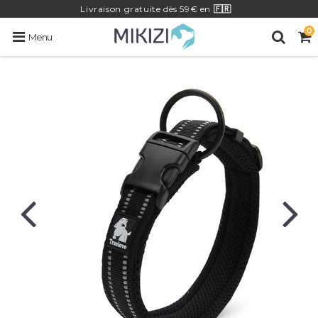
Livraison
gratuite
dès 59€ en
🇫🇷
0
Menu