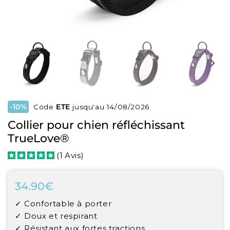
-10%
Code
ETE
jusqu'au 14/08/2026
Collier pour chien réfléchissant
TrueLove®
(
1
Avis
)
34.90€
34.90€
Unit
✓ Confortable à porter
price
✓ Doux et respirant
✓ Résistant aux fortes tractions