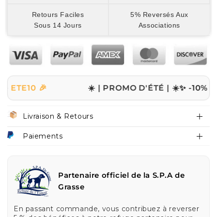
Retours Faciles
5% Reversés Aux
Sous 14 Jours
Associations
 🎉
☀️ | PROMO D'ÉTÉ | ☀️
✨ -10% sur tout 
Livraison & Retours
Paiements
Partenaire officiel de la S.P.A de
Grasse
En passant commande, vous contribuez à reverser