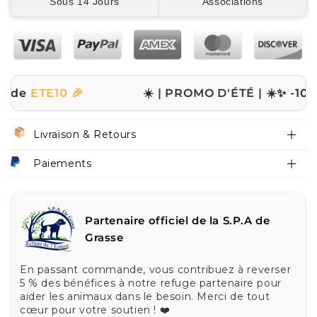
Sous 14 Jours
Associations
10 🎉
☀️ | PROMO D'ÉTÉ | ☀️
✨ -10% sur tout
Livraison & Retours
Paiements
Partenaire officiel de la S.P.A de
Grasse
En passant commande, vous contribuez à reverser
5 % des bénéfices à notre refuge partenaire pour
aider les animaux dans le besoin. Merci de tout
cœur pour votre soutien ! ❤️