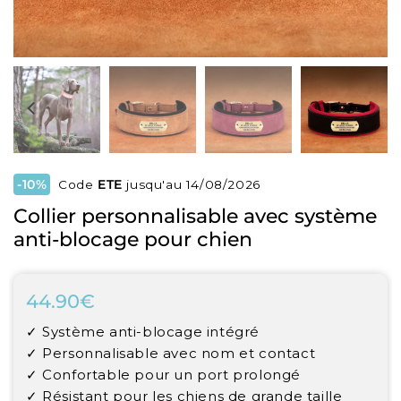
-10%
Code
ETE
jusqu'au 14/08/2026
Collier personnalisable avec système
anti-blocage pour chien
44.90€
44.90€
Unit
✓ Système anti-blocage intégré
price
✓ Personnalisable avec nom et contact
✓ Confortable pour un port prolongé
✓ Résistant pour les chiens de grande taille