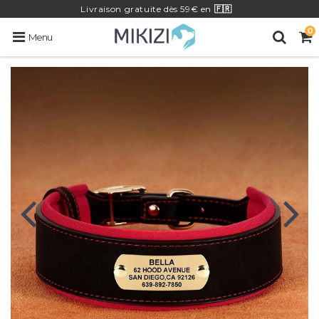
Livraison
gratuite
dès 59€ en
🇫🇷
0
Menu