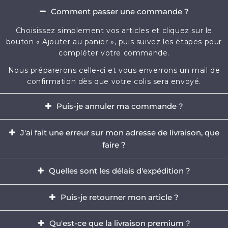
Comment passer une commande ?
Choisissez simplement vos articles et cliquez sur le
bouton « Ajouter au panier », puis suivez les étapes pour
compléter votre commande.
Nous préparerons celle-ci et vous enverrons un mail de
confirmation dès que votre colis sera envoyé.
Puis-je annuler ma commande ?
Oui, il est possible d'annuler votre commande dans
J'ai fait une erreur sur mon adresse de livraison, que
l'heure qui suit votre achat.
faire ?
Envoyez-nous immédiatement un e-mail à
Il est impératif de modifier votre adresse dans les
contact@mikizi.com
Quelles sont les délais d'expédition ?
heures qui suit votre achat. Si l'adresse indiquée pour la
livraison comporte une erreur, contactez-nous
Nous traitons votre commande sous un délai de 24 à
Puis-je retourner mon article ?
rapidement par email à
contact@mikizi.com
en nous
72h (hors week-end et jours fériés) et les délais de
précisant l'adresse correcte.
livraison sont de 5 à 12 jours ouvrés en France, et jusqu'à
Oui, vous disposez d'un délais légal de 14 jours pour
Qu'est-ce que la livraison premium ?
15 jours ouvrés partout en Europe.
retourner votre commande.