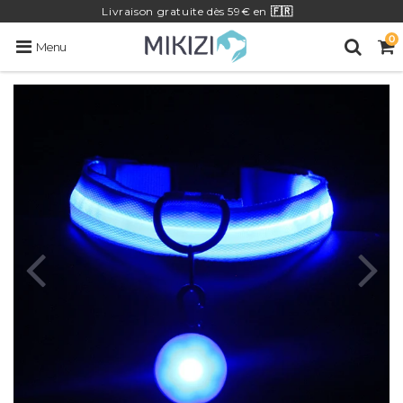
Livraison
gratuite
dès 59€ en
🇫🇷
0
Menu