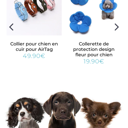
expédiés
✓ Service réactif, réponse sous 24h
✓ La majorité de nos clients reviennent pour des achats
additionnels
✓ 5% des bénéfices sont reversés aux associations de
Collier pour chien en
Collerette de
protection animale
cuir pour AirTag
protection design
fleur pour chien
49.90€
0€
49.90€
Prix
19.90€
19.90€
réduit
Prix
régulier