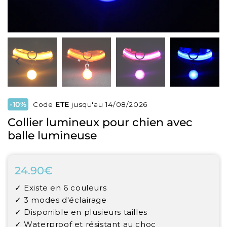
-10%
Code
ETE
jusqu'au 14/08/2026
Collier lumineux pour chien avec
balle lumineuse
24.90€
24.90€
Unit
✓ Existe en 6 couleurs
price
✓ 3 modes d'éclairage
✓ Disponible en plusieurs tailles
✓ Waterproof et résistant au choc