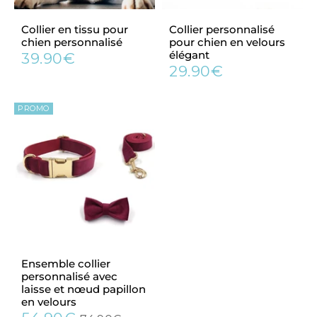
Collier en tissu pour
Collier personnalisé
chien personnalisé
pour chien en velours
élégant
39.90€
Prix
39.90€
29.90€
régulier
Prix
29.90€
régulier
PROMO
Ensemble collier
personnalisé avec
laisse et nœud papillon
en velours