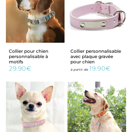
Collier pour chien
Collier personnalisable
personnalisable à
avec plaque gravée
motifs
pour chien
29.90€
19.90€
Prix
29.90€
Prix
19.90€
à partir de
régulier
régulier