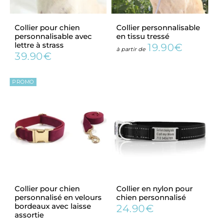
Collier pour chien
Collier personnalisable
personnalisable avec
en tissu tressé
lettre à strass
19.90€
Prix
19.90€
à partir de
39.90€
Prix
39.90€
régulier
régulier
PROMO
Collier pour chien
Collier en nylon pour
personnalisé en velours
chien personnalisé
bordeaux avec laisse
24.90€
Prix
24.90€
assortie