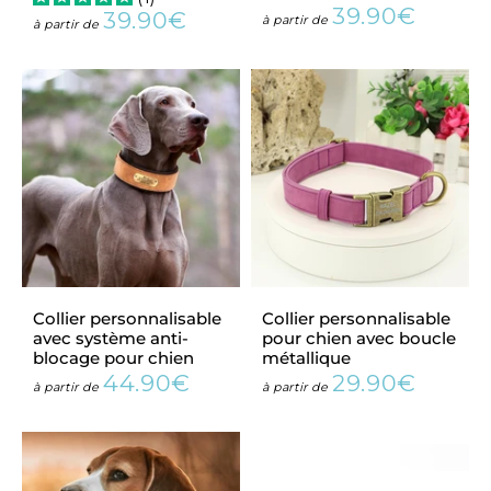
39.90€
39.90€
Prix
39.90€
à partir de
Prix
39.90€
à partir de
régulier
régulier
Collier personnalisable
Collier personnalisable
avec système anti-
pour chien avec boucle
blocage pour chien
métallique
44.90€
29.90€
Prix
44.90€
Prix
29.90€
à partir de
à partir de
régulier
régulier