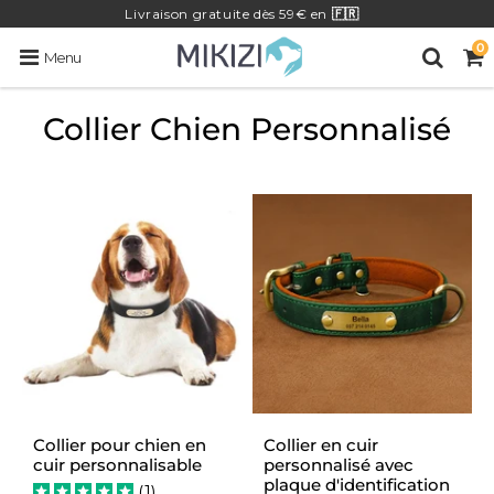
Livraison
gratuite
dès 59€ en
🇫🇷
0
Menu
Collier Chien Personnalisé
Collier pour chien en
Collier en cuir
cuir personnalisable
personnalisé avec
plaque d'identification
(
1
)