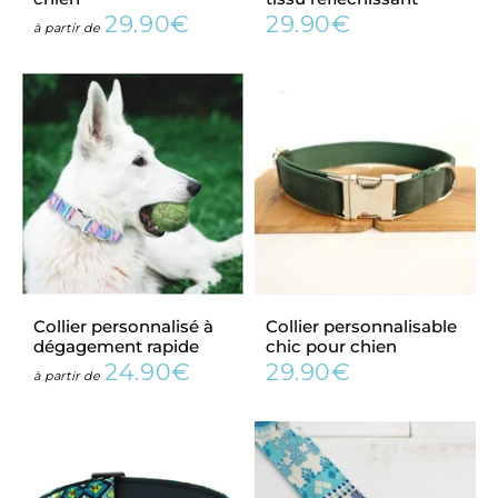
29.90€
29.90€
Prix
29.90€
Prix
29.90€
à partir de
régulier
régulier
Collier personnalisé à
Collier personnalisable
dégagement rapide
chic pour chien
24.90€
29.90€
Prix
24.90€
Prix
29.90€
à partir de
régulier
régulier