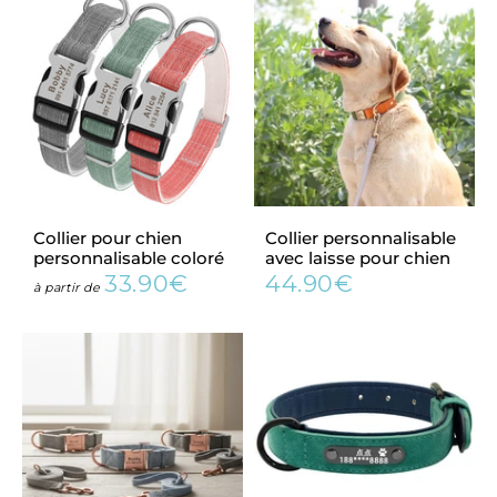
Collier pour chien
Collier personnalisable
personnalisable coloré
avec laisse pour chien
33.90€
44.90€
Prix
33.90€
Prix
44.90€
à partir de
régulier
régulier