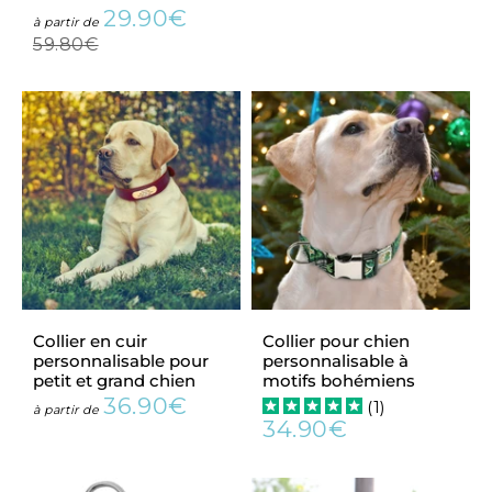
régulier
29.90€
Prix
29.90€
Prix
à partir de
réduit
régulier
59.80€
59.80€
Collier en cuir
Collier pour chien
personnalisable pour
personnalisable à
petit et grand chien
motifs bohémiens
36.90€
(
1
)
Prix
36.90€
à partir de
34.90€
régulier
Prix
34.90€
régulier