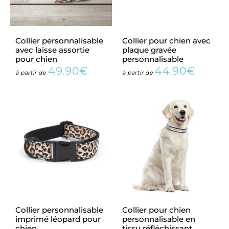
Collier personnalisable
Collier pour chien avec
avec laisse assortie
plaque gravée
pour chien
personnalisable
49.90€
44.90€
Prix
49.90€
Prix
44.90
à partir de
à partir de
régulier
régulier
Collier personnalisable
Collier pour chien
imprimé léopard pour
personnalisable en
chien
tissu réfléchissant