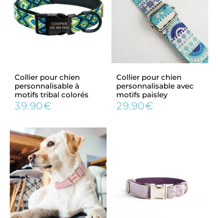
Collier pour chien
Collier pour chien
personnalisable à
personnalisable avec
motifs tribal colorés
motifs paisley
39.90€
29.90€
Prix
39.90€
Prix
29.90€
régulier
régulier