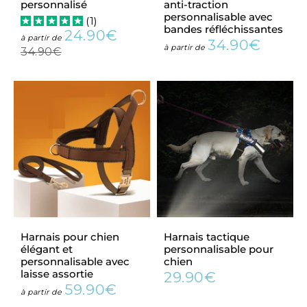
personnalisé
anti-traction
personnalisable avec
(
1
)
bandes réfléchissantes
24.90€
Prix
24.90€
Prix
à partir de
34.90€
Prix
34.90
à partir de
réduit
régulier
34.90€
34.90€
régulier
Harnais pour chien
Harnais tactique
élégant et
personnalisable pour
personnalisable avec
chien
laisse assortie
29.90€
Prix
29.90€
59.90€
Prix
59.90€
régulier
à partir de
régulier