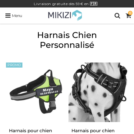
Livraison
gratuite
dès 59€ en
🇫🇷
0
Menu
Harnais Chien
Personnalisé
PROMO
Harnais pour chien
Harnais pour chien