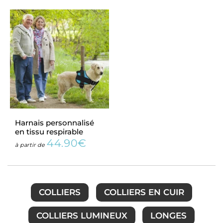
Harnais personnalisé
en tissu respirable
44.90€
Prix
44.90€
à partir de
régulier
COLLIERS
COLLIERS EN CUIR
COLLIERS LUMINEUX
LONGES