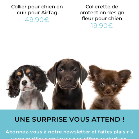
Collier pour chien en
Collerette de
✓ 5% des bénéfices sont reversés aux associations de
cuir pour AirTag
protection design
protection animale
fleur pour chien
49.90€
0€
49.90€
Prix
19.90€
19.90€
réduit
Prix
régulier
UNE SURPRISE VOUS ATTEND !
Abonnez-vous à notre newsletter et faites plaisir à