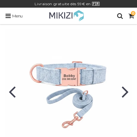
Livraison
gratuite
dès 59€ en
🇫🇷
0
Menu