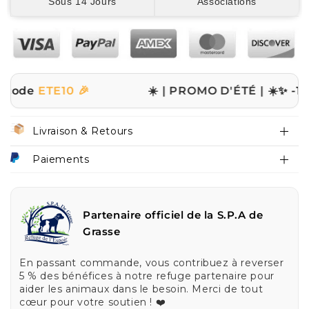
Sous 14 Jours
Associations
TE10 🎉
☀️ | PROMO D'ÉTÉ | ☀️
✨ -10% sur to
Livraison & Retours
Paiements
Partenaire officiel de la S.P.A de
Grasse
En passant commande, vous contribuez à reverser
5 % des bénéfices à notre refuge partenaire pour
aider les animaux dans le besoin. Merci de tout
cœur pour votre soutien ! ❤️