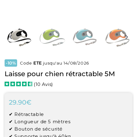
-10%
Code
ETE
jusqu'au 14/08/2026
Laisse pour chien rétractable 5M
(
10
Avis
)
29.90€
29.90€
Unit
✔ Rétractable
price
✔
Longueur de 5 mètres
✔
Bouton de sécurité
✔
Supporte jusqu'à 40kg