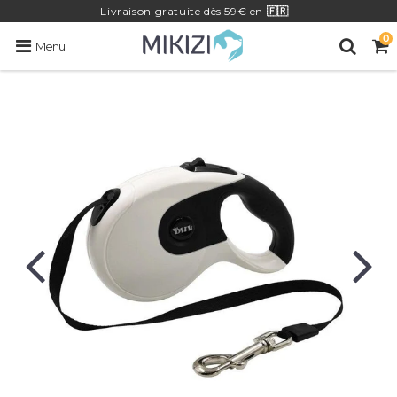
Livraison
gratuite
dès 59€ en
🇫🇷
0
Menu