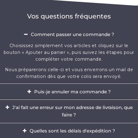
Vos questions fréquentes
Comment passer une commande ?
Choisissez simplement vos articles et cliquez sur le
bouton « Ajouter au panier », puis suivez les étapes pour
compléter votre commande.
Nous préparerons celle-ci et vous enverrons un mail de
confirmation dès que votre colis sera envoyé.
Puis-je annuler ma commande ?
Oui, il est possible d'annuler votre commande dans
J'ai fait une erreur sur mon adresse de livraison, que
l'heure qui suit votre achat.
faire ?
Envoyez-nous immédiatement un e-mail à
Il est impératif de modifier votre adresse dans les
contact@mikizi.com
Quelles sont les délais d'expédition ?
heures qui suit votre achat. Si l'adresse indiquée pour la