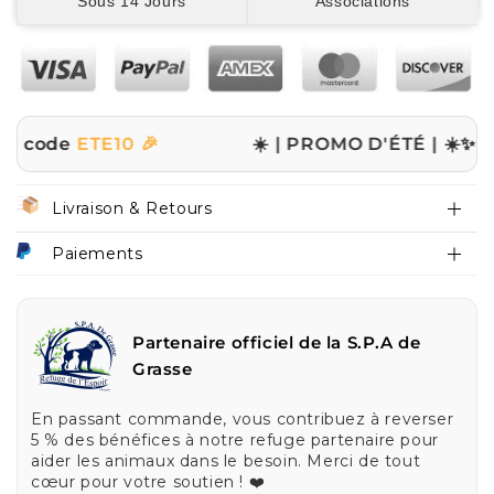
Sous 14 Jours
Associations
de
ETE10 🎉
☀️ | PROMO D'ÉTÉ | ☀️
✨ -10% sur
Livraison & Retours
Paiements
Partenaire officiel de la S.P.A de
Grasse
En passant commande, vous contribuez à reverser
5 % des bénéfices à notre refuge partenaire pour
aider les animaux dans le besoin. Merci de tout
cœur pour votre soutien ! ❤️