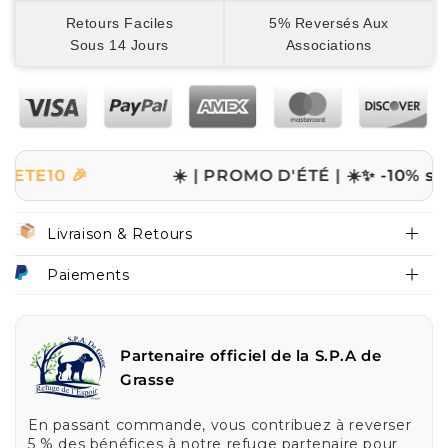
Retours Faciles
5% Reversés Aux
Sous 14 Jours
Associations
 🎉
☀️ | PROMO D'ÉTÉ | ☀️
✨ -10% sur tout l
Livraison & Retours
Paiements
Partenaire officiel de la S.P.A de
Grasse
En passant commande, vous contribuez à reverser
5 % des bénéfices à notre refuge partenaire pour