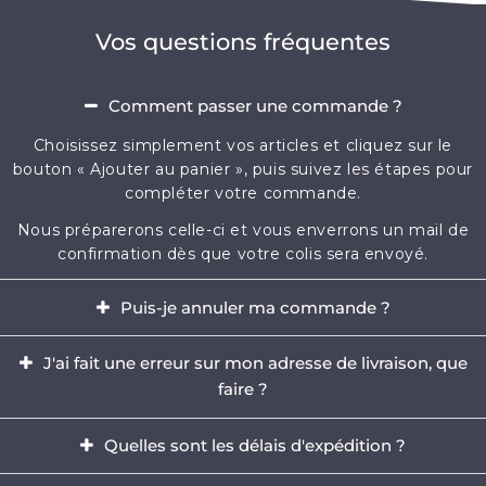
Vos questions fréquentes
Comment passer une commande ?
Choisissez simplement vos articles et cliquez sur le
bouton « Ajouter au panier », puis suivez les étapes pour
compléter votre commande.
Nous préparerons celle-ci et vous enverrons un mail de
confirmation dès que votre colis sera envoyé.
Puis-je annuler ma commande ?
Oui, il est possible d'annuler votre commande dans
J'ai fait une erreur sur mon adresse de livraison, que
l'heure qui suit votre achat.
faire ?
Envoyez-nous immédiatement un e-mail à
Il est impératif de modifier votre adresse dans les
contact@mikizi.com
Quelles sont les délais d'expédition ?
heures qui suit votre achat. Si l'adresse indiquée pour la
livraison comporte une erreur, contactez-nous
Nous traitons votre commande sous un délai de 24 à