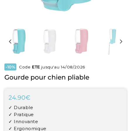
-10%
Code
ETE
jusqu'au 14/08/2026
Gourde pour chien pliable
24.90€
24.90€
Unit
✓ Durable
price
✓ Pratique
✓ Innovante
✓ Ergonomique