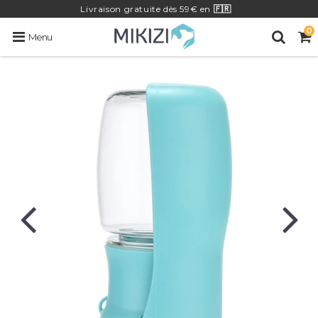
Livraison
gratuite
dès 59€ en
🇫🇷
0
Menu