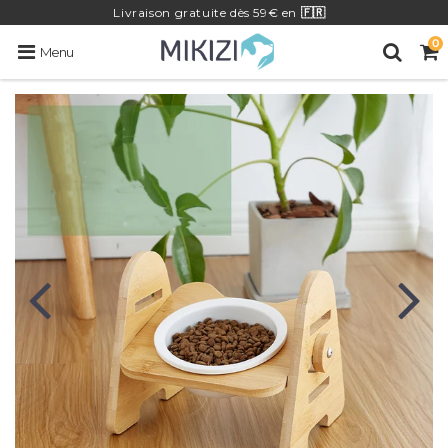
Livraison
gratuite
dès 59€ en
🇫🇷
0
Menu