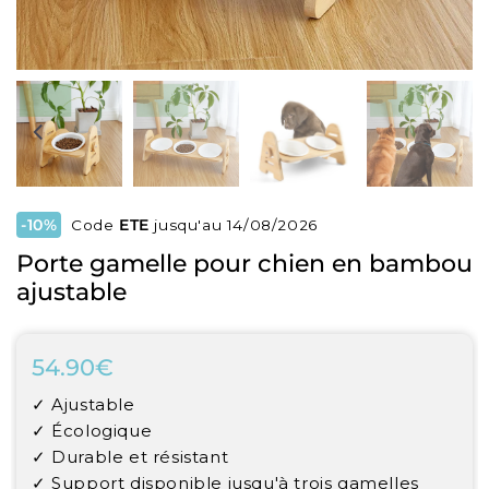
-10%
Code
ETE
jusqu'au 14/08/2026
Porte gamelle pour chien en bambou
ajustable
54.90€
54.90€
Unit
✓ Ajustable
price
✓ Écologique
✓ Durable et résistant
✓ Support disponible jusqu'à trois gamelles