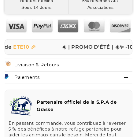
Retours Faciles
5% Reversés Aux
Sous 14 Jours
Associations
10 🎉
☀️ | PROMO D'ÉTÉ | ☀️
✨ -10% sur tout
Livraison & Retours
Paiements
Partenaire officiel de la S.P.A de
Grasse
En passant commande, vous contribuez à reverser
5 % des bénéfices à notre refuge partenaire pour
aider les animaux dans le besoin. Merci de tout