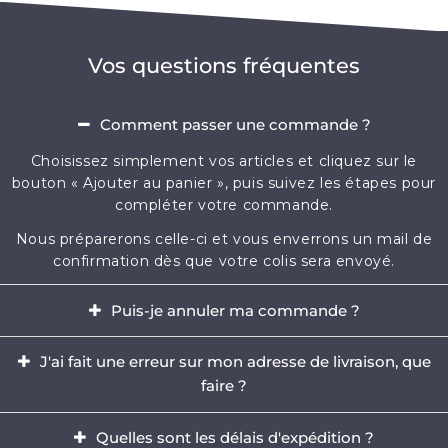
Vos questions fréquentes
Comment passer une commande ?
Choisissez simplement vos articles et cliquez sur le
bouton « Ajouter au panier », puis suivez les étapes pour
compléter votre commande.
Nous préparerons celle-ci et vous enverrons un mail de
confirmation dès que votre colis sera envoyé.
Puis-je annuler ma commande ?
Oui, il est possible d'annuler votre commande dans
J'ai fait une erreur sur mon adresse de livraison, que
l'heure qui suit votre achat.
faire ?
Envoyez-nous immédiatement un e-mail à
Il est impératif de modifier votre adresse dans les
contact@mikizi.com
Quelles sont les délais d'expédition ?
heures qui suit votre achat. Si l'adresse indiquée pour la