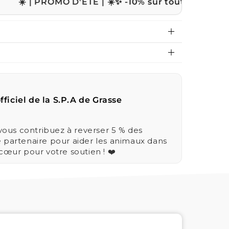
 PROMO D'ÉTÉ | ☀️
✨ -10% sur tout le site avec le co
fficiel de la S.P.A de Grasse
us contribuez à reverser 5 % des
e partenaire pour aider les animaux dans
 cœur pour votre soutien ! ❤️