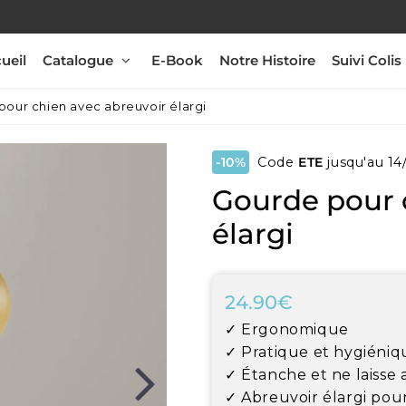
ueil
Catalogue
E-Book
Notre Histoire
Suivi Colis
our chien avec abreuvoir élargi
-10%
Code
ETE
jusqu'au 14
Gourde pour 
élargi
24.90€
24.90€
Unit
✓ Ergonomique
price
✓ Pratique et hygiéniq
✓ Étanche et ne laisse
✓ Abreuvoir élargi pou