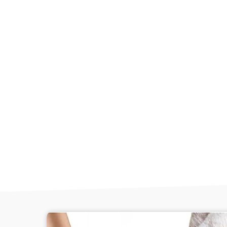
☀️ | PROMO D'ÉTÉ | ☀️
✨ -10% s