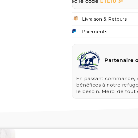
ur tout le site avec le code
ETE10 🎉
☀️ |
Livraison & Retours
Paiements
Partenaire o
En passant commande, vo
bénéfices à notre refug
le besoin. Merci de tout