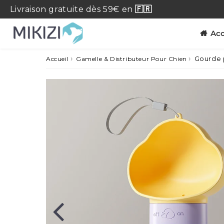
Livraison
gratuite
dès 59€ en
🇫🇷
Acc
›
›
Gourde p
Accueil
Gamelle & Distributeur Pour Chien