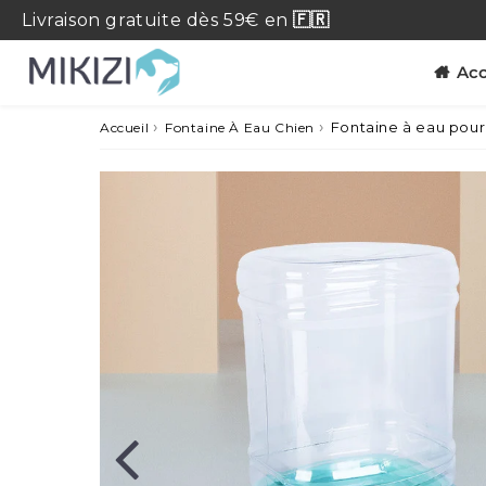
Livraison
gratuite
dès 59€ en
🇫🇷
Acc
›
›
Fontaine à eau pour
Accueil
Fontaine À Eau Chien