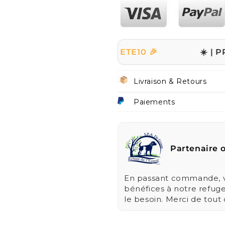
site avec le code
ETE10 🎉
☀️ | PROMO D'ÉTÉ
Livraison & Retours
Paiements
Partenaire o
En passant commande, vo
bénéfices à notre refug
le besoin. Merci de tout