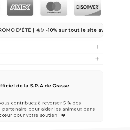
 | ☀️
✨ -10% sur tout le site avec le code
ETE10 🎉
fficiel de la S.P.A de Grasse
us contribuez à reverser 5 % des
e partenaire pour aider les animaux dans
 cœur pour votre soutien ! ❤️