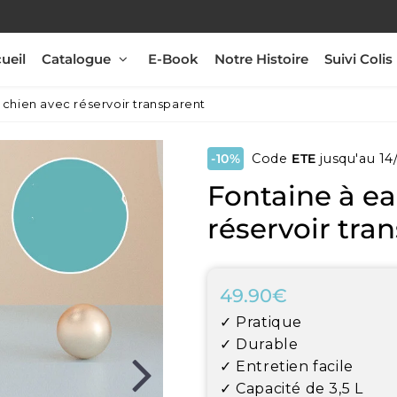
ueil
Catalogue
E-Book
Notre Histoire
Suivi Colis
 chien avec réservoir transparent
-10%
Code
ETE
jusqu'au 14
Fontaine à e
réservoir tra
49.90€
49.90€
Unit
✓ Pratique
price
✓ Durable
✓ Entretien facile
✓ Capacité de 3,5 L