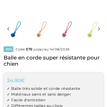
-10%
Code
ETE
jusqu'au 14/08/2026
Balle en corde super résistante pour
chien
24.90€
24.90€
Unit
✓ Balle très solide et corde résistante
price
✓ Matériaux sains et sans danger
✓ Facile d'entretien
✓ Différentes tailles au choix