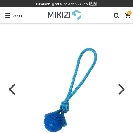
Livraison
gratuite
dès 59€ en
🇫🇷
0
Menu