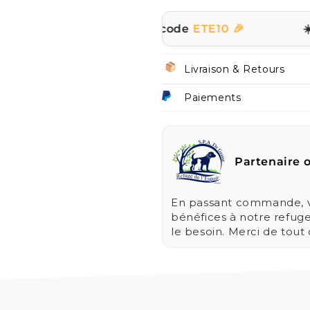
ut le site avec le code
ETE10 🎉
☀️ | PROMO
Livraison & Retours
Paiements
Partenaire o
En passant commande, vo
bénéfices à notre refug
le besoin. Merci de tout