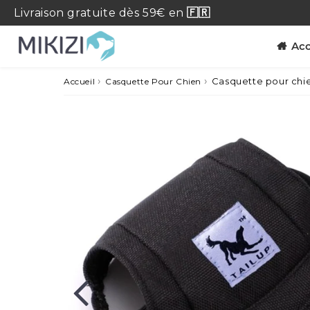
Livraison
gratuite
dès 59€ en
🇫🇷
Acc
›
›
Casquette pour chie
Accueil
Casquette Pour Chien