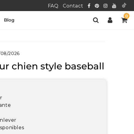
FAQ
Contact
0
Blog
/08/2026
r chien style baseball
r
rante
enlever
isponibles