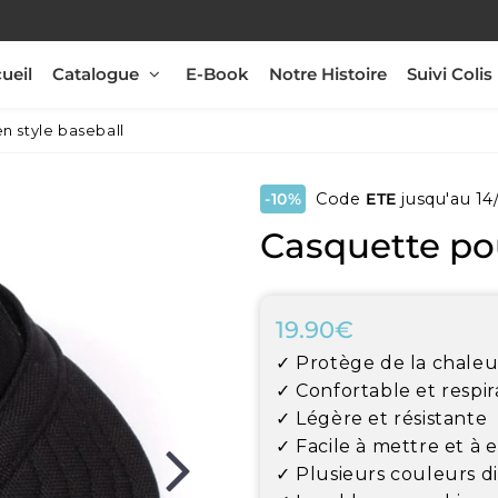
ueil
Catalogue
E-Book
Notre Histoire
Suivi Colis
n style baseball
-10%
Code
ETE
jusqu'au 14
Casquette pou
19.90€
19.90€
Unit
✓ Protège de la chaleu
price
✓ Confortable et respi
✓ Légère et résistante
✓ Facile à mettre et à 
✓ Plusieurs couleurs d