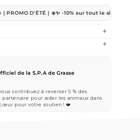
 D'ÉTÉ | ☀️
✨ -10% sur tout le site avec le code
ETE
fficiel de la S.P.A de Grasse
us contribuez à reverser 5 % des
e partenaire pour aider les animaux dans
 cœur pour votre soutien ! ❤️