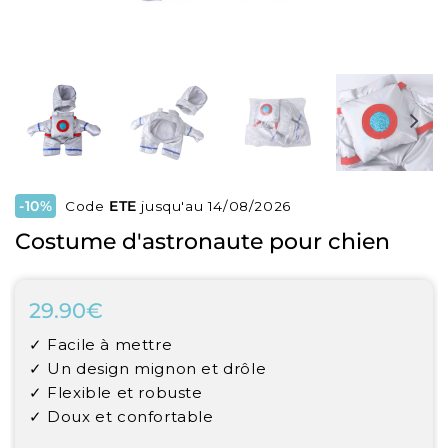
-10%
Code
ETE
jusqu'au 14/08/2026
Costume d'astronaute pour chien
29.90€
29.90€
Unit
✓ Facile à mettre
price
✓ Un design mignon et drôle
✓ Flexible et robuste
✓ Doux et confortable