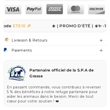
TE10 🎉
☀️ | PROMO D'ÉTÉ | ☀️
✨ -10% sur to
Livraison & Retours
Paiements
Partenaire officiel de la S.P.A de
Grasse
En passant commande, vous contribuez à reverser
5 % des bénéfices à notre refuge partenaire pour
aider les animaux dans le besoin. Merci de tout
cœur pour votre soutien ! ❤️