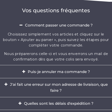
Vos questions fréquentes
Comment passer une commande ?
Choisissez simplement vos articles et cliquez sur le
bouton « Ajouter au panier », puis suivez les étapes pour
compléter votre commande.
Nous préparerons celle-ci et vous enverrons un mail de
confirmation dès que votre colis sera envoyé.
Puis-je annuler ma commande ?
Oui, il est possible d'annuler votre commande dans
J'ai fait une erreur sur mon adresse de livraison, que
l'heure qui suit votre achat.
faire ?
Envoyez-nous immédiatement un e-mail à
Il est impératif de modifier votre adresse dans les
contact@mikizi.com
Quelles sont les délais d'expédition ?
heures qui suit votre achat. Si l'adresse indiquée pour la
livraison comporte une erreur, contactez-nous