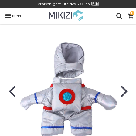
Livraison
gratuite
dès 59€ en
🇫🇷
0
Menu