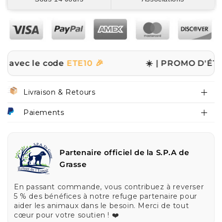
le code
ETE10 🎉
☀️ | PROMO D'ÉTÉ | ☀️
✨ -10
Livraison & Retours
Paiements
Partenaire officiel de la S.P.A de
Grasse
En passant commande, vous contribuez à reverser
5 % des bénéfices à notre refuge partenaire pour
aider les animaux dans le besoin. Merci de tout
cœur pour votre soutien ! ❤️