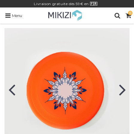
Livraison
gratuite
dès 59€ en
🇫🇷
0
Menu