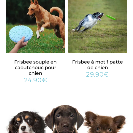
Frisbee souple en
Frisbee à motif patte
caoutchouc pour
de chien
chien
29.90€
29.90€
Prix
24.90€
24.90€
régulier
Prix
régulier