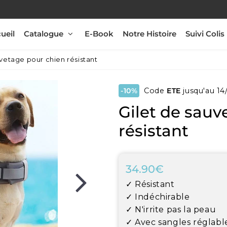
ueil
Catalogue
E-Book
Notre Histoire
Suivi Colis
uvetage pour chien résistant
-10%
Code
ETE
jusqu'au 14
Gilet de sauv
résistant
34.90€
34.90€
Unit
✓ Résistant
price
✓ Indéchirable
✓ N'irrite pas la peau
✓ Avec sangles réglabl