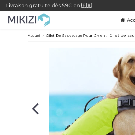
Livraison
gratuite
dès 59€ en
🇫🇷
Acc
›
›
Gilet de sa
Accueil
Gilet De Sauvetage Pour Chien