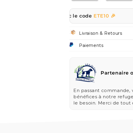
r tout le site avec le code
ETE10 🎉
☀️ | P
Livraison & Retours
Paiements
Partenaire o
En passant commande, vo
bénéfices à notre refug
le besoin. Merci de tout