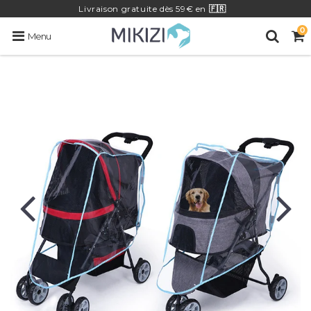
Livraison
gratuite
dès 59€ en
🇫🇷
0
Menu