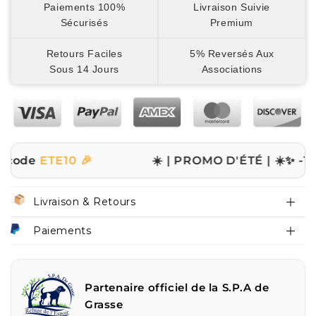
Paiements 100%
Livraison Suivie
Sécurisés
Premium
Retours Faciles
5% Reversés Aux
Sous 14 Jours
Associations
TE10 🎉
☀️ | PROMO D'ÉTÉ | ☀️
✨ -10% sur t
Livraison & Retours
Paiements
Partenaire officiel de la S.P.A de
Grasse