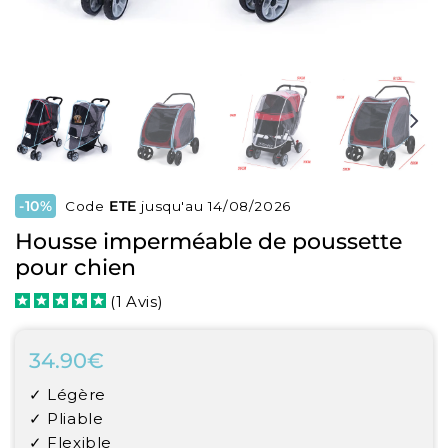
-10%
Code
ETE
jusqu'au 14/08/2026
Housse imperméable de poussette
pour chien
(
1
Avis
)
34.90€
34.90€
Unit
✓ Légère
price
✓ Pliable
✓ Flexible