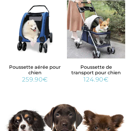
Poussette aérée pour
Poussette de
chien
transport pour chien
259.90€
124.90€
259.90€
124.90
Prix
Prix
régulier
régulier