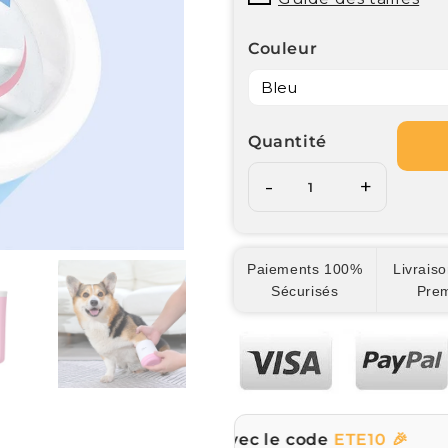
Couleur
Quantité
-
+
Paiements 100%
Livraiso
Sécurisés
Pre
sur tout le site avec le code
ETE10 🎉
☀️ |