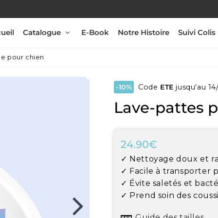
ueil
Catalogue
E-Book
Notre Histoire
Suivi Colis
le pour chien
-10%
Code
ETE
jusqu'au 14
Lave-pattes p
24.90€
24.90€
Unit
✓ Nettoyage doux et r
price
✓ Facile à transporter 
✓ Évite saletés et bacté
✓ Prend soin des couss
Guide des tailles