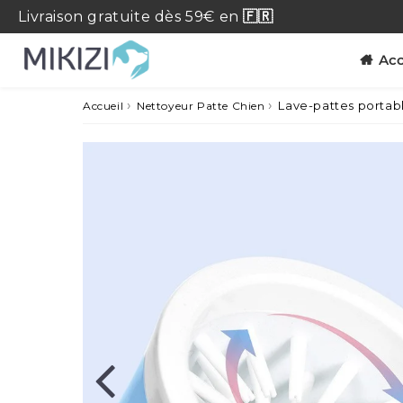
Livraison
gratuite
dès 59€ en
🇫🇷
Acc
›
›
Lave-pattes portab
Accueil
Nettoyeur Patte Chien