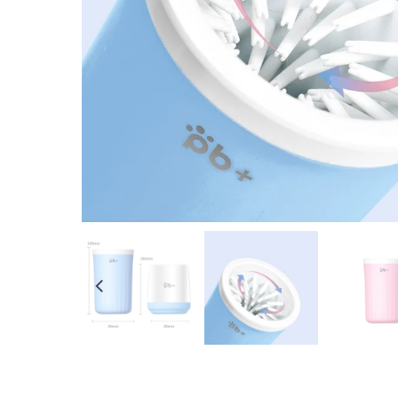
☀️ | PROMO D'ÉTÉ | ☀️
✨ -10% 