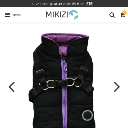
Livraison
gratuite
dès 59€ en
🇫🇷
0
Menu