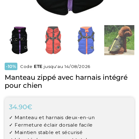
-10%
Code
ETE
jusqu'au 14/08/2026
Manteau zippé avec harnais intégré
pour chien
34.90€
34.90€
Unit
✓ Manteau et harnais deux-en-un
price
✓ Fermeture éclair dorsale facile
✓ Maintien stable et sécurisé