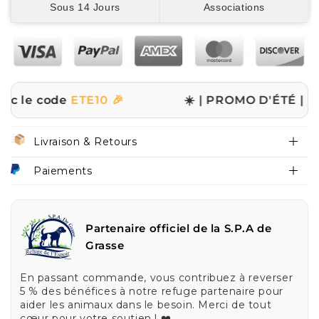
Sous 14 Jours
Associations
ode
ETE10 🎉
☀️ | PROMO D'ÉTÉ | ☀️
✨ -10% s
Livraison & Retours
Paiements
Partenaire officiel de la S.P.A de
Grasse
En passant commande, vous contribuez à reverser
5 % des bénéfices à notre refuge partenaire pour
aider les animaux dans le besoin. Merci de tout
cœur pour votre soutien ! ❤️