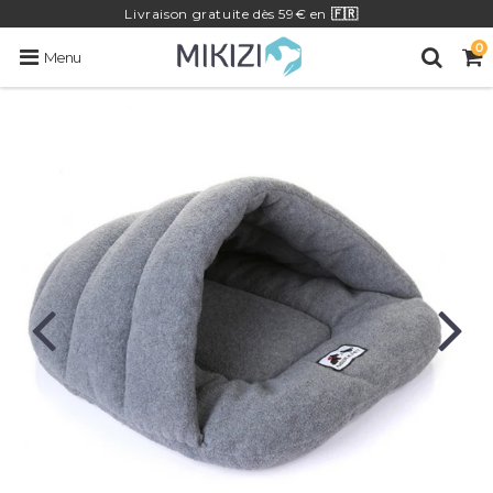
Livraison
gratuite
dès 59€ en
🇫🇷
0
Menu