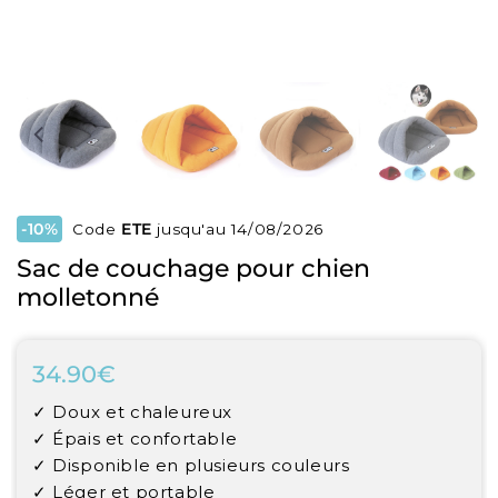
-10%
Code
ETE
jusqu'au 14/08/2026
Sac de couchage pour chien
molletonné
34.90€
34.90€
Unit
✓ Doux et chaleureux
price
✓ Épais et confortable
✓ Disponible en plusieurs couleurs
✓ Léger et portable