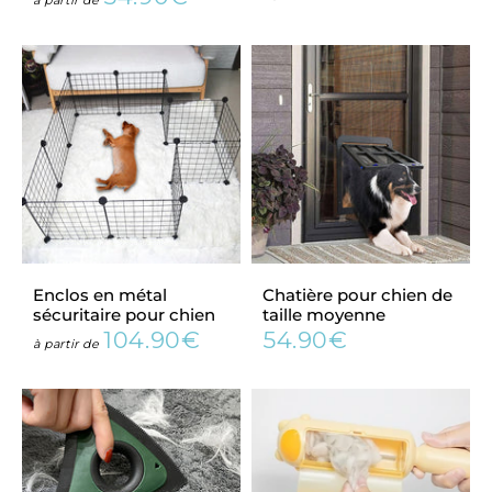
Prix
54.90€
à partir de
régulier
régulier
Enclos en métal
Chatière pour chien de
sécuritaire pour chien
taille moyenne
104.90€
54.90€
Prix
104.90€
Prix
54.90€
à partir de
régulier
régulier