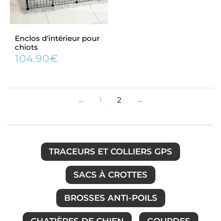
Enclos d'intérieur pour
chiots
104.90€
Prix
104.90€
régulier
←
1
2
→
TRACEURS ET COLLIERS GPS
SACS À CROTTES
BROSSES ANTI-POILS