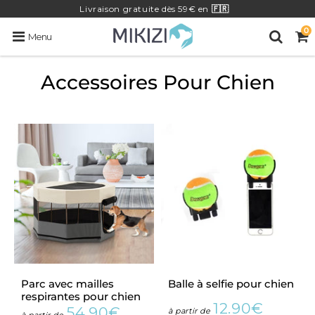
Livraison
gratuite
dès 59€ en
🇫🇷
0
Menu
Accessoires Pour Chien
Parc avec mailles
Balle à selfie pour chien
respirantes pour chien
12.90€
54.90€
Prix
12.90€
à partir de