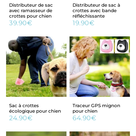
Distributeur de sac
Distributeur de sac à
avec ramasseur de
crottes avec bande
crottes pour chien
réfléchissante
39.90€
19.90€
Prix
39.90€
Prix
19.90€
régulier
régulier
Sac à crottes
Traceur GPS mignon
écologique pour chien
pour chien
24.90€
64.90€
Prix
24.90€
Prix
64.90€
régulier
régulier