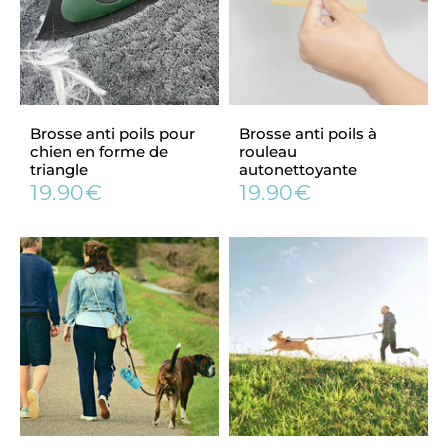
Brosse anti poils pour
Brosse anti poils à
chien en forme de
rouleau
triangle
autonettoyante
19.90€
19.90€
Prix
19.90€
Prix
19.90€
régulier
régulier