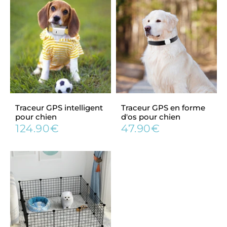
Traceur GPS intelligent
Traceur GPS en forme
pour chien
d'os pour chien
124.90€
47.90€
Prix
124.90€
Prix
47.90€
régulier
régulier