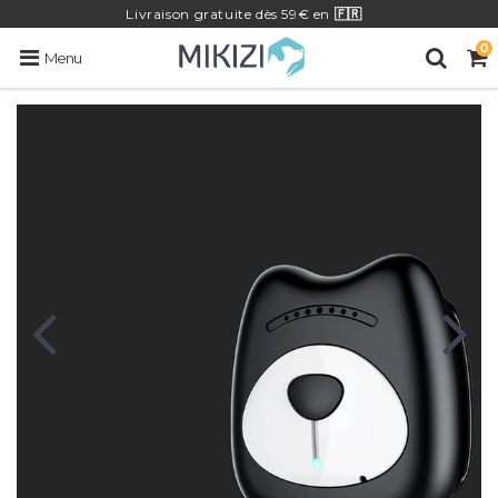
Livraison
gratuite
dès 59€ en
🇫🇷
0
Menu