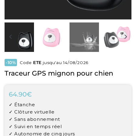
-10%
Code
ETE
jusqu'au 14/08/2026
Traceur GPS mignon pour chien
64.90€
64.90€
Unit
✓ Étanche
price
✓ Clôture virtuelle
✓ Sans abonnement
✓ Suivi en temps réel
✓ Autonomie de cinq jours