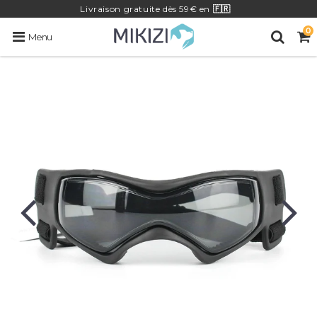
Livraison
gratuite
dès 59€ en
🇫🇷
0
Menu