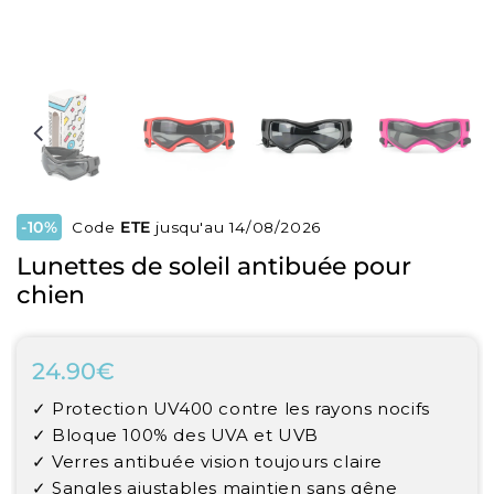
-10%
Code
ETE
jusqu'au 14/08/2026
Lunettes de soleil antibuée pour
chien
24.90€
24.90€
Unit
✓ Protection UV400 contre les rayons nocifs
price
✓ Bloque 100% des UVA et UVB
✓ Verres antibuée vision toujours claire
✓ Sangles ajustables maintien sans gêne