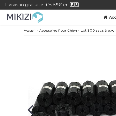
Livraison
gratuite
dès 59€ en
🇫🇷
Acc
›
›
Lot 300 sacs à exc
Accueil
Accessoires Pour Chien