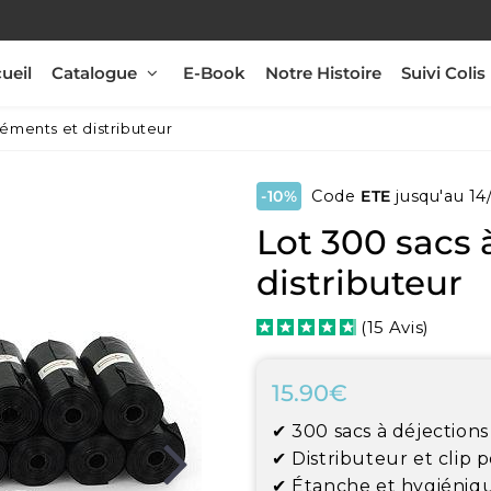
ueil
Catalogue
E-Book
Notre Histoire
Suivi Colis
réments et distributeur
-10%
Code
ETE
jusqu'au 14
Lot 300 sacs 
distributeur
(
15
Avis
)
15.90€
15.90€
Unit
price
✔ 300 sacs à déjections 
✔
Distributeur et clip p
✔
Étanche et hygiéniq