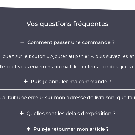
Vos questions fréquentes
Comment passer une commande ?
cliquez sur le bouton « Ajouter au panier », puis suivez le
le-ci et vous enverrons un mail de confirmation dès que vot
Puis-je annuler ma commande ?
st possible d'annuler votre commande dans l'heure qui suit vo
J'ai fait une erreur sur mon adresse de livraison, que fai
voyez-nous immédiatement un e-mail à
contact@mikizi.
 les heures qui suit votre achat. Si l'adresse indiquée pour 
Quelles sont les délais d'expédition ?
 par email à
contact@mikizi.com
en nous précisant l'adres
4 à 72h (hors week-end et jours fériés) et les délais de liv
Puis-je retourner mon article ?
jusqu'à 15 jours ouvrés partout en Europe.