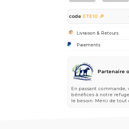
ut le site avec le code
ETE10 🎉
☀️ | PROMO
Livraison & Retours
Paiements
Partenaire o
En passant commande, vo
bénéfices à notre refug
le besoin. Merci de tout