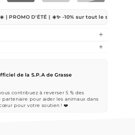
 D'ÉTÉ | ☀️
✨ -10% sur tout le site avec le code
ETE1
fficiel de la S.P.A de Grasse
us contribuez à reverser 5 % des
e partenaire pour aider les animaux dans
 cœur pour votre soutien ! ❤️