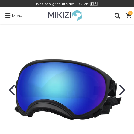
Livraison
gratuite
dès 59€ en
🇫🇷
0
Menu