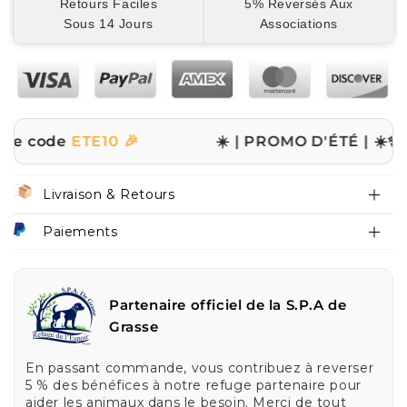
Retours Faciles
5% Reversés Aux
Sous 14 Jours
Associations
de
ETE10 🎉
☀️ | PROMO D'ÉTÉ | ☀️
✨ -10% su
Livraison & Retours
Paiements
Partenaire officiel de la S.P.A de
Grasse
En passant commande, vous contribuez à reverser
5 % des bénéfices à notre refuge partenaire pour
aider les animaux dans le besoin. Merci de tout