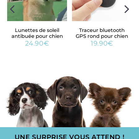
✓ La majorité de nos clients reviennent pour des achats
additionnels
✓ 5% des bénéfices sont reversés aux associations de
Lunettes de soleil
Traceur bluetooth
protection animale
antibuée pour chien
GPS rond pour chien
24.90€
19.90€
0€
24.90€
19.90€
Prix
Prix
régulier
régulier
UNE SURPRISE VOUS ATTEND !