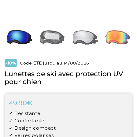
-10%
Code
ETE
jusqu'au 14/08/2026
Lunettes de ski avec protection UV
pour chien
49.90€
49.90€
Unit
✓ Résistante
price
✓ Confortable
✓ Design compact
✓ Verres polarisés