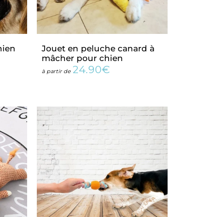
hien
Jouet en peluche canard à
mâcher pour chien
24.90€
Prix
24.90€
à partir de
régulier