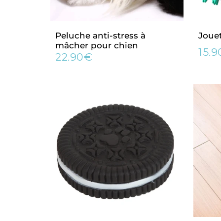
Peluche anti-stress à
Joue
mâcher pour chien
15.
Prix
22.90€
Prix
22.90€
régu
régulier