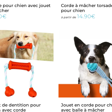
 pour chien avec jouet
Corde à mâcher torsad
cher
pour chien
90€
14.90€
19.90€
Prix
14.90€
à partir de
lier
régulier
 de dentition pour
Jouet en corde pour c
n avec corde
avec balle à mâcher