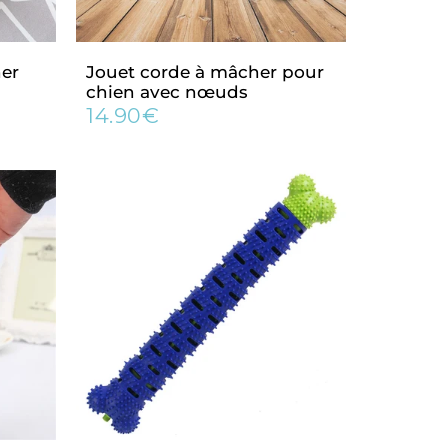
er
Jouet corde à mâcher pour
chien avec nœuds
14.90€
Prix
14.90€
régulier