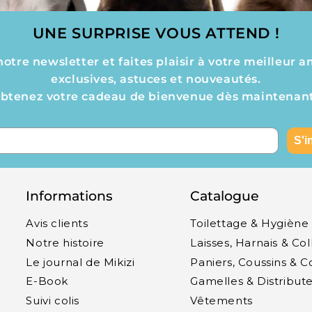
UNE SURPRISE VOUS ATTEND !
tre newsletter et faites plaisir à votre meilleur a
exclusives, astuces et nouveautés.
btenez votre cadeau de bienvenue dès maintenant
S'i
Informations
Catalogue
Avis clients
Toilettage & Hygiène
Notre histoire
Laisses, Harnais & Col
Le journal de Mikizi
Paniers, Coussins & 
E-Book
Gamelles & Distribut
Suivi colis
Vêtements
s