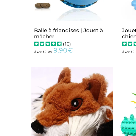
Balle à friandises | Jouet à
Joue
mâcher
chie
(
16
)
9.90€
Prix
9.90€
à partir de
à parti
régulier