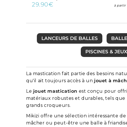
29.90€
Prix
29.90€
à parti
régulier
LANCEURS DE BALLES
BALL
PISCINES & JEU
La mastication
fait partie
des
besoins natur
qu'il ait toujours accès à un
jouet à mâch
Le
jouet mastication
est conçu pour offri
matériaux robustes et durables, tels que 
grands croqueurs.
Mikizi offre une sélection intéressante d
mâcher ou peut-être une balle à friandises