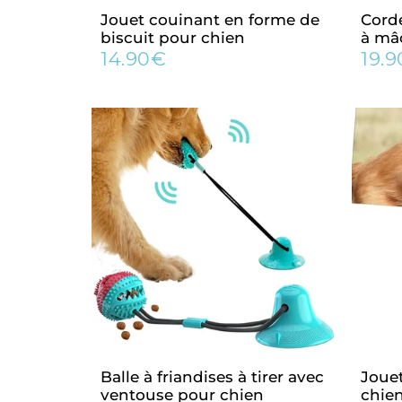
Jouet couinant en forme de
Corde
biscuit pour chien
à mâ
14.90€
19.
Prix
14.90€
Prix
régulier
régu
Balle à friandises à tirer avec
Jouet
ventouse pour chien
chie