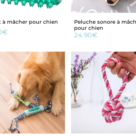
t à mâcher pour chien
Peluche sonore à mâch
pour chien
90€
15.90€
24.90€
Prix
24.90€
lier
régulier