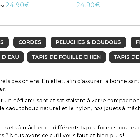
24.90€
24.90€
Prix
24.90€
Prix
24.90€
r de
régulier
régulier
ES
CORDES
PELUCHES & DOUDOUS
F
X D'EAU
TAPIS DE FOUILLE CHIEN
TAPIS D
els des chiens. En effet, afin d'assurer la bonne san
er
.
r un défi amusant et satisfaisant à votre compagnon 
le caoutchouc naturel et le nylon, nos jouets à mâc
e jouets à mâcher de différents types, formes, couleu
 ? Nous avons ce qu'il vous faut et bien plus !