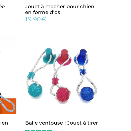
ée
Jouet à mâcher pour chien
en forme d'os
19.90€
Prix
19.90€
régulier
hien
Balle ventouse | Jouet à tirer