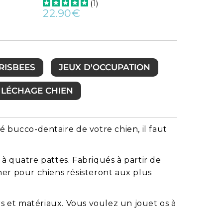
(
1
)
22.90€
Prix
22.90€
régulier
RISBEES
JEUX D'OCCUPATION
E LÉCHAGE CHIEN
té bucco-dentaire de votre chien, il faut
à quatre pattes. Fabriqués à partir de
her pour chiens résisteront aux plus
rs et matériaux. Vous voulez un jouet os à