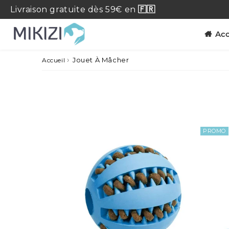
Livraison
gratuite
dès 59€ en
🇫🇷
Acc
›
Jouet À Mâcher
Accueil
PROMO