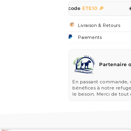
t le site avec le code
ETE10 🎉
☀️ | PROMO
Livraison & Retours
Paiements
Partenaire o
En passant commande, vo
bénéfices à notre refug
le besoin. Merci de tout