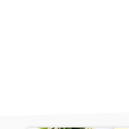
☀️ | PROMO D'ÉTÉ | ☀️
✨ -10% sur tou