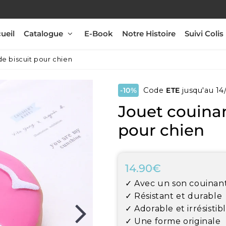
ueil
Catalogue
E-Book
Notre Histoire
Suivi Colis
e biscuit pour chien
-10%
Code
ETE
jusqu'au 14
Jouet couinan
pour chien
14.90€
14.90€
Unit
✓ Avec un son couinan
price
✓ Résistant et durable
✓ Adorable et irrésistib
✓ Une forme originale