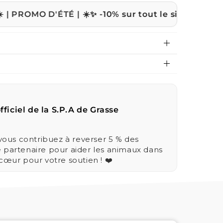
 D'ÉTÉ | ☀️
✨ -10% sur tout le site avec le code
ETE1
fficiel de la S.P.A de Grasse
us contribuez à reverser 5 % des
e partenaire pour aider les animaux dans
 cœur pour votre soutien ! ❤️