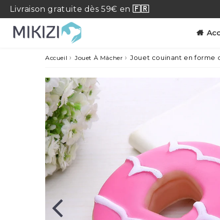
Livraison
gratuite
dès 59€ en
🇫🇷
Acc
›
›
Jouet couinant en forme d
Accueil
Jouet À Mâcher