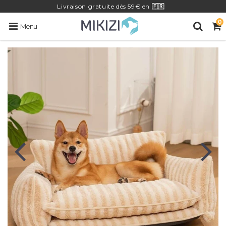
Livraison
gratuite
dès 59€ en
🇫🇷
0
Menu