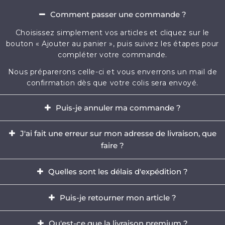
Comment passer une commande ?
Choisissez simplement vos articles et cliquez sur le
bouton « Ajouter au panier », puis suivez les étapes pour
compléter votre commande.
Nous préparerons celle-ci et vous enverrons un mail de
confirmation dès que votre colis sera envoyé.
Puis-je annuler ma commande ?
Oui, il est possible d'annuler votre commande dans
J'ai fait une erreur sur mon adresse de livraison, que
l'heure qui suit votre achat.
faire ?
Envoyez-nous immédiatement un e-mail à
Il est impératif de modifier votre adresse dans les
contact@mikizi.com
Quelles sont les délais d'expédition ?
heures qui suit votre achat. Si l'adresse indiquée pour la
livraison comporte une erreur, contactez-nous
Nous traitons votre commande sous un délai de 24 à
Puis-je retourner mon article ?
rapidement par email à
contact@mikizi.com
en nous
72h (hors week-end et jours fériés) et les délais de
précisant l'adresse correcte.
livraison sont de 5 à 12 jours ouvrés en France, et jusqu'à
Oui, vous disposez d'un délais légal de 14 jours pour
Qu'est-ce que la livraison premium ?
15 jours ouvrés partout en Europe.