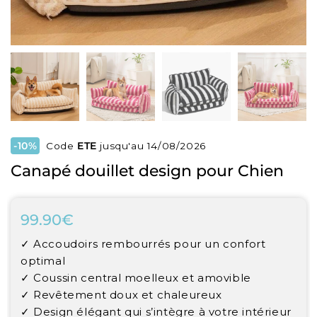
-10%
Code
ETE
jusqu'au 14/08/2026
Canapé douillet design pour Chien
99.90€
99.90€
Unit
✓ Accoudoirs rembourrés pour un confort
price
optimal
✓ Coussin central moelleux et amovible
✓ Revêtement doux et chaleureux
✓ Design élégant qui s’intègre à votre intérieur