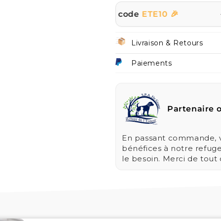
t le site avec le code
ETE10 🎉
☀️ | PROMO
Livraison & Retours
Paiements
Partenaire o
En passant commande, vo
bénéfices à notre refug
le besoin. Merci de tout