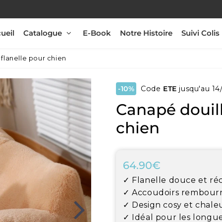
ueil
Catalogue
E-Book
Notre Histoire
Suivi Colis
flanelle pour chien
-10%
Code
ETE
jusqu'au 14
Canapé douill
chien
64.90€
64.90€
Unit
✓ Flanelle douce et ré
price
✓ Accoudoirs rembourr
✓ Design cosy et chal
✓ Idéal pour les longue