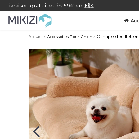
Livraison
gratuite
dès 59€ en
🇫🇷
Acc
›
›
Canapé douillet en 
Accueil
Accessoires Pour Chien