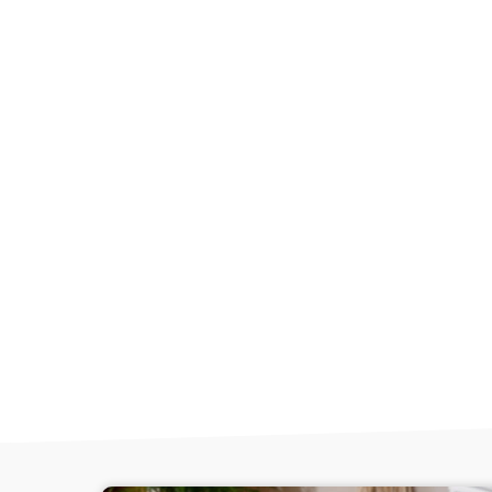
☀️ | PROMO D'ÉTÉ | ☀️
✨ -10% sur tou