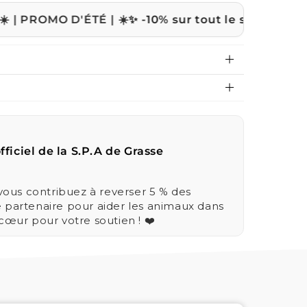
 D'ÉTÉ | ☀️
✨ -10% sur tout le site avec le code
ETE1
fficiel de la S.P.A de Grasse
us contribuez à reverser 5 % des
e partenaire pour aider les animaux dans
 cœur pour votre soutien ! ❤️