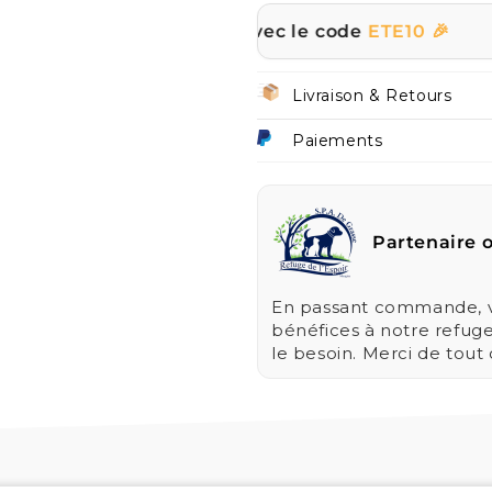
sur tout le site avec le code
ETE10 🎉
☀️ |
Livraison & Retours
Paiements
Partenaire o
En passant commande, vo
bénéfices à notre refug
le besoin. Merci de tout