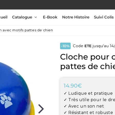
ueil
Catalogue
E-Book
Notre Histoire
Suivi Colis
n avec motifs pattes de chien
-10%
Code
ETE
jusqu'au 14
Cloche pour 
pattes de chi
14.90€
14.90€
Unit
✓ Ludique et pratique
price
✓ Très utile pour le dr
✓ Avec un son net
✓ Résistant et robuste