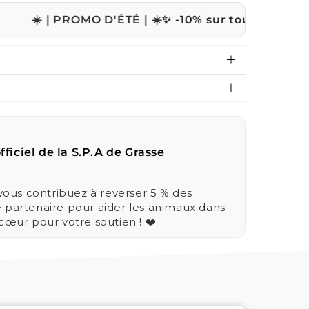
 PROMO D'ÉTÉ | ☀️
✨ -10% sur tout le site avec le co
fficiel de la S.P.A de Grasse
us contribuez à reverser 5 % des
e partenaire pour aider les animaux dans
 cœur pour votre soutien ! ❤️