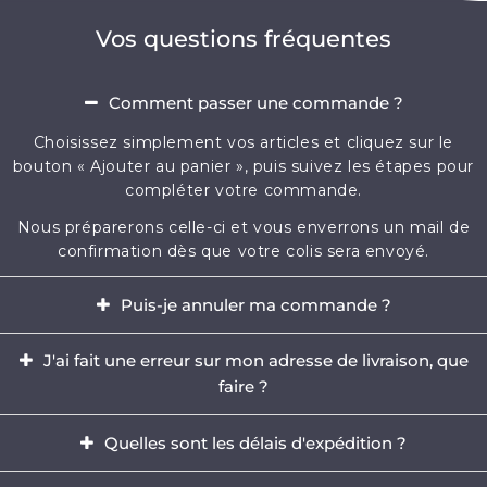
Vos questions fréquentes
Comment passer une commande ?
Choisissez simplement vos articles et cliquez sur le
bouton « Ajouter au panier », puis suivez les étapes pour
compléter votre commande.
Nous préparerons celle-ci et vous enverrons un mail de
confirmation dès que votre colis sera envoyé.
Puis-je annuler ma commande ?
Oui, il est possible d'annuler votre commande dans
J'ai fait une erreur sur mon adresse de livraison, que
l'heure qui suit votre achat.
faire ?
Envoyez-nous immédiatement un e-mail à
Il est impératif de modifier votre adresse dans les
contact@mikizi.com
Quelles sont les délais d'expédition ?
heures qui suit votre achat. Si l'adresse indiquée pour la
livraison comporte une erreur, contactez-nous
Nous traitons votre commande sous un délai de 24 à