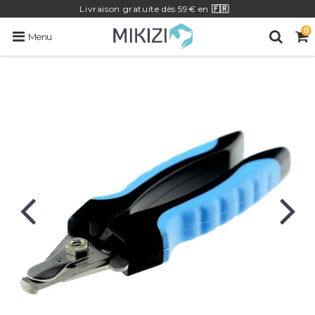
Livraison
gratuite
dès 59€ en
🇫🇷
0
Menu