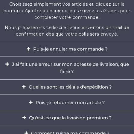
Choisissez simplement vos articles et cliquez sur le
bouton « Ajouter au panier », puis suivez les étapes pour
compléter votre commande.
Nous préparerons celle-ci et vous enverrons un mail de
confirmation dès que votre colis sera envoyé.
Puis-je annuler ma commande ?
Oui, il est possible d'annuler votre commande dans
J'ai fait une erreur sur mon adresse de livraison, que
l'heure qui suit votre achat.
faire ?
Envoyez-nous immédiatement un e-mail à
Il est impératif de modifier votre adresse dans les
contact@mikizi.com
Quelles sont les délais d'expédition ?
heures qui suit votre achat. Si l'adresse indiquée pour la
livraison comporte une erreur, contactez-nous
Nous traitons votre commande sous un délai de 24 à
Puis-je retourner mon article ?
rapidement par email à
contact@mikizi.com
en nous
72h (hors week-end et jours fériés) et les délais de
précisant l'adresse correcte.
livraison sont de 5 à 12 jours ouvrés en France, et jusqu'à
Oui, vous disposez d'un délais légal de 14 jours pour
Qu'est-ce que la livraison premium ?
15 jours ouvrés partout en Europe.
retourner votre commande.
La livraison PREMIUM vous garantit un traitement
Votre article doit être inutilisé et dans le même état que
Comment suivre ma commande ?