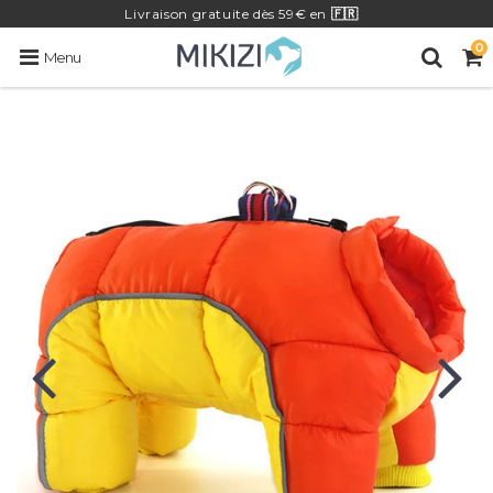
Livraison
gratuite
dès 59€ en
🇫🇷
0
Menu