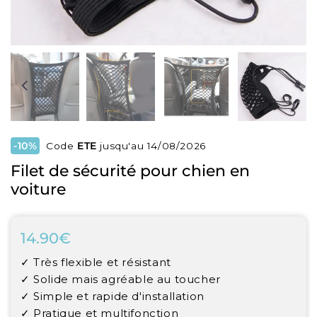
-10%
Code
ETE
jusqu'au 14/08/2026
Filet de sécurité pour chien en
voiture
14.90€
14.90€
Unit
✓ Très flexible et résistant
price
✓ Solide mais agréable au toucher
✓ Simple et rapide d'installation
✓ Pratique et multifonction