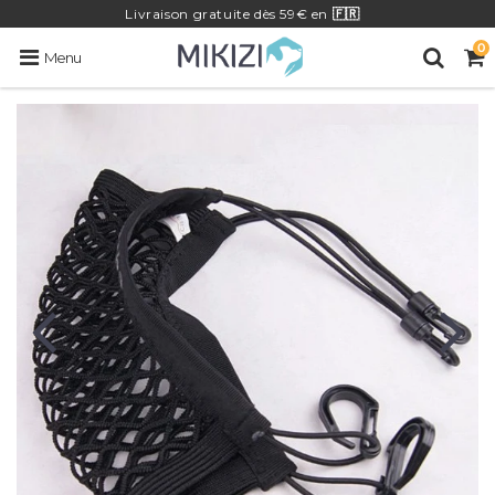
Livraison
gratuite
dès 59€ en
🇫🇷
0
Menu