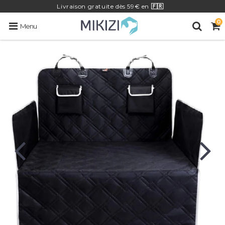
Livraison
gratuite
dès 59€ en
🇫🇷
0
Menu