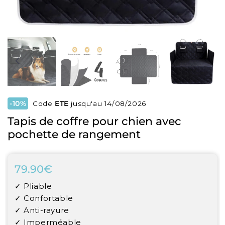
-10%
Code
ETE
jusqu'au 14/08/2026
Tapis de coffre pour chien avec
pochette de rangement
79.90€
79.90€
Unit
✓ Pliable
price
✓ Confortable
✓ Anti-rayure
✓ Imperméable