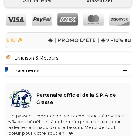
Sous 14 Jours
Associations

☀️ | PROMO D'ÉTÉ | ☀️
✨ -10% sur tout le 
Livraison & Retours
Paiements
Partenaire officiel de la S.P.A de
Grasse
En passant commande, vous contribuez à reverser
5 % des bénéfices à notre refuge partenaire pour
aider les animaux dans le besoin. Merci de tout
cœur pour votre soutien ! ❤️