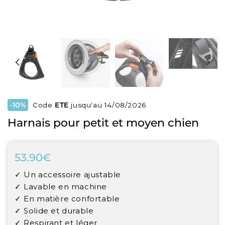
-10%
Code
ETE
jusqu'au 14/08/2026
Harnais pour petit et moyen chien
53.90€
53.90€
Unit
✓ Un accessoire ajustable
price
✓ Lavable en machine
✓ En matière confortable
✓ Solide et durable
✓ Respirant et léger