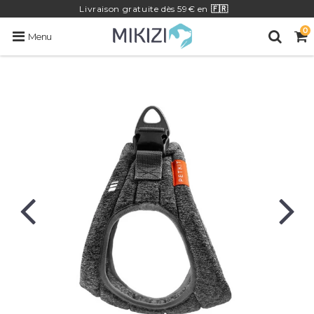
Livraison
gratuite
dès 59€ en
🇫🇷
0
Menu