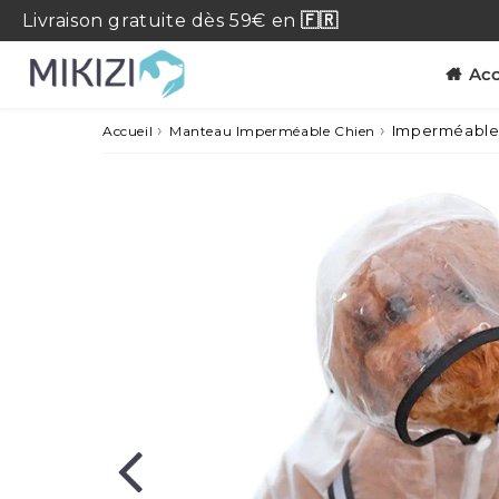
Livraison
gratuite
dès 59€ en
🇫🇷
Acc
›
›
Imperméable p
Accueil
Manteau Imperméable Chien