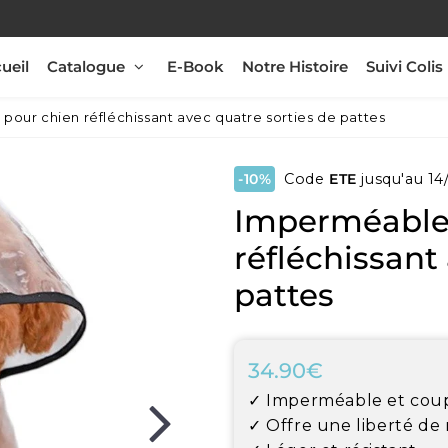
ueil
Catalogue
E-Book
Notre Histoire
Suivi Colis
our chien réfléchissant avec quatre sorties de pattes
-10%
Code
ETE
jusqu'au 14
Imperméable
réfléchissant
pattes
34.90€
34.90€
Unit
✓ Imperméable et cou
price
✓ Offre une liberté d