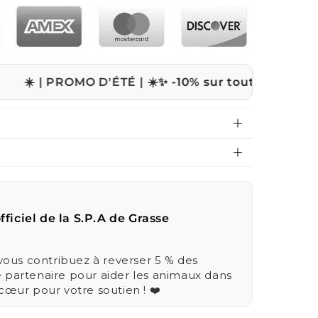
ROMO D'ÉTÉ | ☀️
✨ -10% sur tout le site avec le code
fficiel de la S.P.A de Grasse
us contribuez à reverser 5 % des
e partenaire pour aider les animaux dans
 cœur pour votre soutien ! ❤️