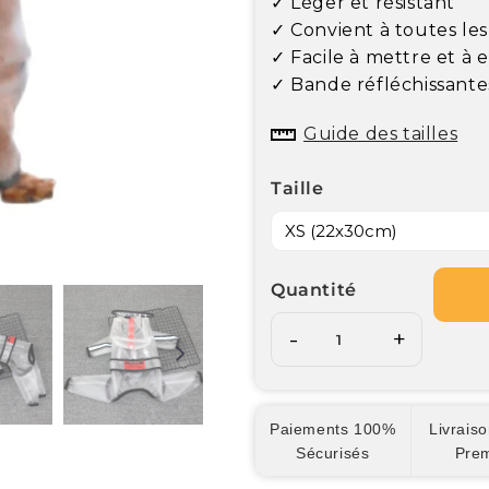
✓ Léger et résistant
✓ Convient à toutes les
✓ Facile à mettre et à 
✓ Bande réfléchissante
Guide des tailles
Taille
Quantité
-
+
Paiements 100%
Livraiso
Sécurisés
Pre