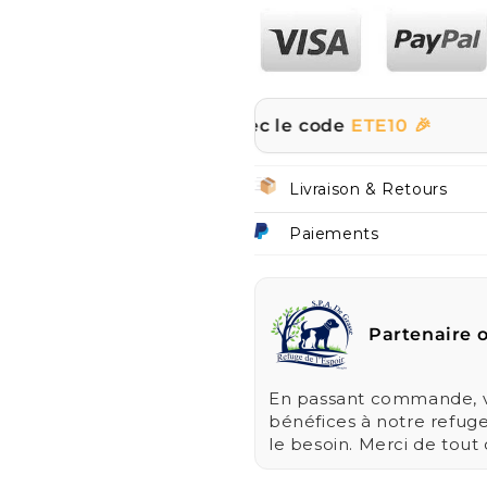
r tout le site avec le code
ETE10 🎉
☀️ | P
Livraison & Retours
Paiements
Partenaire o
En passant commande, vo
bénéfices à notre refug
le besoin. Merci de tout