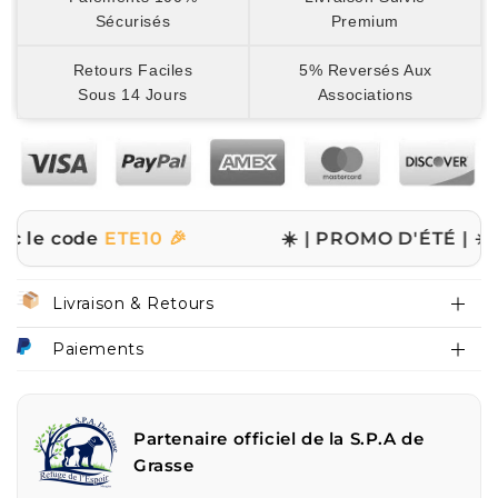
Sécurisés
Premium
Retours Faciles
5% Reversés Aux
Sous 14 Jours
Associations
de
ETE10 🎉
☀️ | PROMO D'ÉTÉ | ☀️
✨ -10% sur
Livraison & Retours
Paiements
Partenaire officiel de la S.P.A de
Grasse