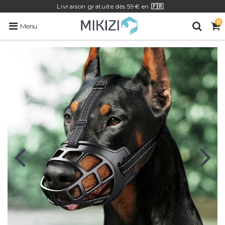
Livraison
gratuite
dès 59€ en
🇫🇷
0
Menu