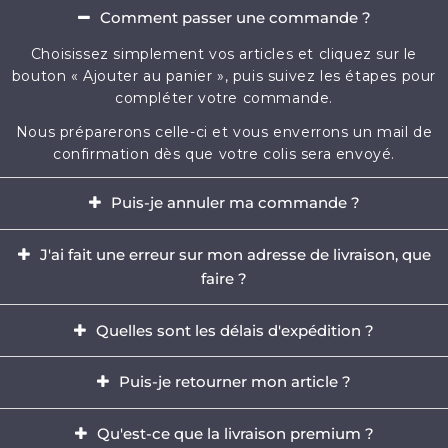
Comment passer une commande ?
Choisissez simplement vos articles et cliquez sur le
bouton « Ajouter au panier », puis suivez les étapes pour
compléter votre commande.
Nous préparerons celle-ci et vous enverrons un mail de
confirmation dès que votre colis sera envoyé.
Puis-je annuler ma commande ?
Oui, il est possible d'annuler votre commande dans
J'ai fait une erreur sur mon adresse de livraison, que
l'heure qui suit votre achat.
faire ?
Envoyez-nous immédiatement un e-mail à
Il est impératif de modifier votre adresse dans les
contact@mikizi.com
Quelles sont les délais d'expédition ?
heures qui suit votre achat. Si l'adresse indiquée pour la
livraison comporte une erreur, contactez-nous
Nous traitons votre commande sous un délai de 24 à
Puis-je retourner mon article ?
rapidement par email à
contact@mikizi.com
en nous
72h (hors week-end et jours fériés) et les délais de
précisant l'adresse correcte.
livraison sont de 5 à 12 jours ouvrés en France, et jusqu'à
Oui, vous disposez d'un délais légal de 14 jours pour
Qu'est-ce que la livraison premium ?
15 jours ouvrés partout en Europe.
retourner votre commande.