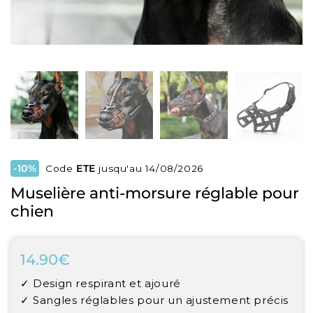
-10%
Code
ETE
jusqu'au 14/08/2026
Muselière anti-morsure réglable pour
chien
14.90€
14.90€
Unit
✓ Design respirant et ajouré
price
✓ Sangles réglables pour un ajustement précis