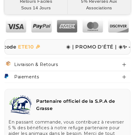
Retours Faciles
5% Reversés Aux
Sous 14 Jours
Associations
ETE10 🎉
☀️ | PROMO D'ÉTÉ | ☀️
✨ -10% sur t
Livraison & Retours
Paiements
Partenaire officiel de la S.P.A de
Grasse
En passant commande, vous contribuez à reverser
5 % des bénéfices à notre refuge partenaire pour
aider les animaux dans le besoin. Merci de tout