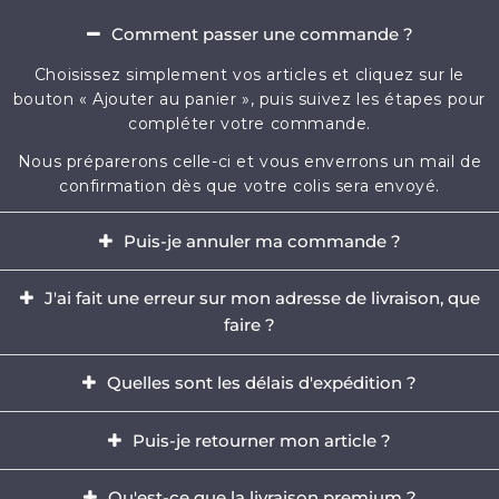
Comment passer une commande ?
Choisissez simplement vos articles et cliquez sur le
bouton « Ajouter au panier », puis suivez les étapes pour
compléter votre commande.
Nous préparerons celle-ci et vous enverrons un mail de
confirmation dès que votre colis sera envoyé.
Puis-je annuler ma commande ?
Oui, il est possible d'annuler votre commande dans
J'ai fait une erreur sur mon adresse de livraison, que
l'heure qui suit votre achat.
faire ?
Envoyez-nous immédiatement un e-mail à
Il est impératif de modifier votre adresse dans les
contact@mikizi.com
Quelles sont les délais d'expédition ?
heures qui suit votre achat. Si l'adresse indiquée pour la
livraison comporte une erreur, contactez-nous
Nous traitons votre commande sous un délai de 24 à
Puis-je retourner mon article ?
rapidement par email à
contact@mikizi.com
en nous
72h (hors week-end et jours fériés) et les délais de
précisant l'adresse correcte.
livraison sont de 5 à 12 jours ouvrés en France, et jusqu'à
Oui, vous disposez d'un délais légal de 14 jours pour
Qu'est-ce que la livraison premium ?
15 jours ouvrés partout en Europe.