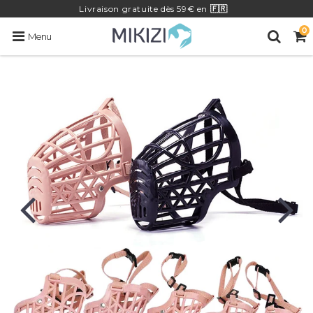
Livraison
gratuite
dès 59€ en
🇫🇷
0
Menu