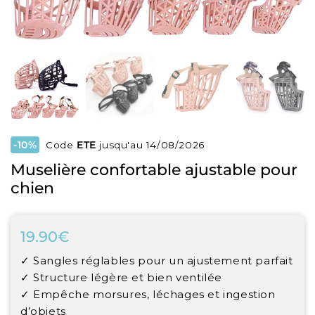
-10%
Code
ETE
jusqu'au 14/08/2026
Muselière confortable ajustable pour
chien
19.90€
19.90€
Unit
✓ Sangles réglables pour un ajustement parfait
price
✓ Structure légère et bien ventilée
✓ Empêche morsures, léchages et ingestion
d’objets