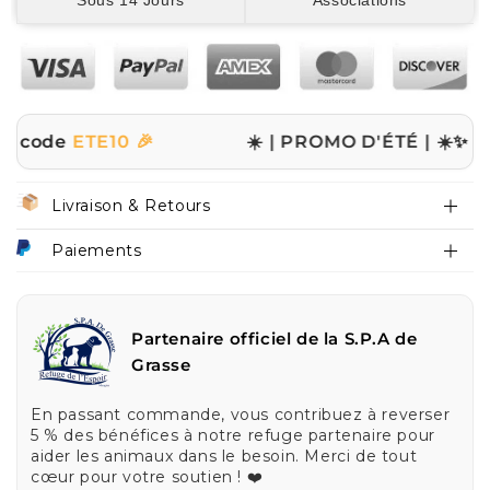
Sous 14 Jours
Associations
de
ETE10 🎉
☀️ | PROMO D'ÉTÉ | ☀️
✨ -10% sur
Livraison & Retours
Paiements
Partenaire officiel de la S.P.A de
Grasse
En passant commande, vous contribuez à reverser
5 % des bénéfices à notre refuge partenaire pour
aider les animaux dans le besoin. Merci de tout
cœur pour votre soutien ! ❤️