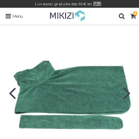
Livraison
gratuite
dès 59€ en
🇫🇷
0
Menu