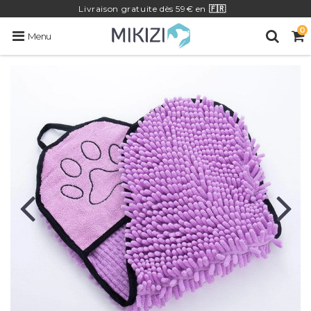
Livraison
gratuite
dès 59€ en
🇫🇷
0
Menu