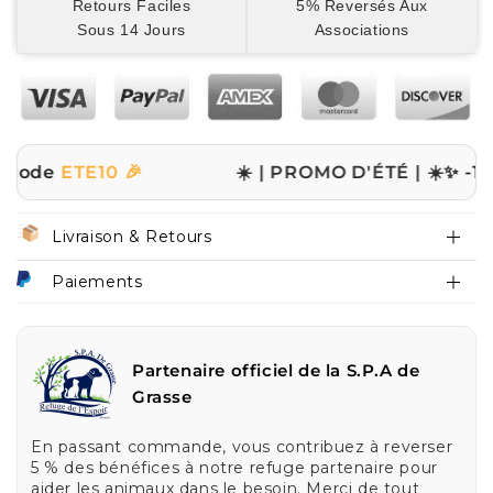
Retours Faciles
5% Reversés Aux
Sous 14 Jours
Associations
ETE10 🎉
☀️ | PROMO D'ÉTÉ | ☀️
✨ -10% sur 
Livraison & Retours
Paiements
Partenaire officiel de la S.P.A de
Grasse
En passant commande, vous contribuez à reverser
5 % des bénéfices à notre refuge partenaire pour
aider les animaux dans le besoin. Merci de tout