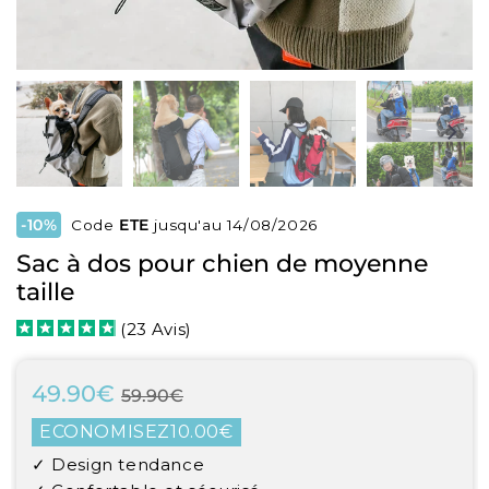
-10%
Code
ETE
jusqu'au 14/08/2026
Sac à dos pour chien de moyenne
taille
(
23
Avis
)
49.90€
Prix
59.90€
Prix
49.90€
59.90€
régulier
réduit
Unit
ECONOMISEZ
10.00€
price
✓ Design tendance