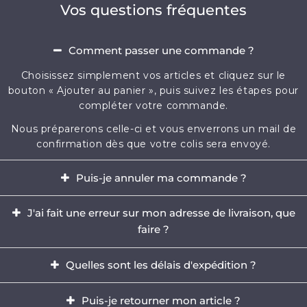
Vos questions fréquentes
Comment passer une commande ?
Choisissez simplement vos articles et cliquez sur le
bouton « Ajouter au panier », puis suivez les étapes pour
compléter votre commande.
Nous préparerons celle-ci et vous enverrons un mail de
confirmation dès que votre colis sera envoyé.
Puis-je annuler ma commande ?
Oui, il est possible d'annuler votre commande dans
J'ai fait une erreur sur mon adresse de livraison, que
l'heure qui suit votre achat.
faire ?
Envoyez-nous immédiatement un e-mail à
Il est impératif de modifier votre adresse dans les
contact@mikizi.com
Quelles sont les délais d'expédition ?
heures qui suit votre achat. Si l'adresse indiquée pour la
livraison comporte une erreur, contactez-nous
Nous traitons votre commande sous un délai de 24 à
Puis-je retourner mon article ?
rapidement par email à
contact@mikizi.com
en nous
72h (hors week-end et jours fériés) et les délais de