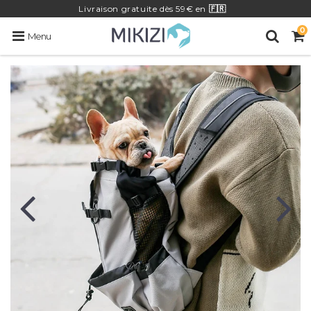
Livraison
gratuite
dès 59€ en
🇫🇷
0
Menu