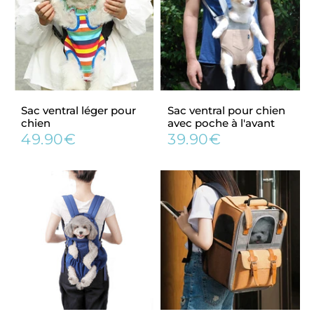
Sac ventral léger pour
Sac ventral pour chien
chien
avec poche à l'avant
49.90€
39.90€
Prix
49.90€
Prix
39.90€
régulier
régulier