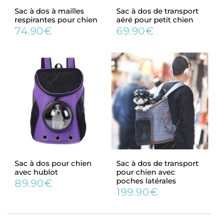
Sac à dos à mailles
Sac à dos de transport
respirantes pour chien
aéré pour petit chien
74.90€
69.90€
Prix
74.90€
Prix
69.90€
régulier
régulier
Sac à dos pour chien
Sac à dos de transport
avec hublot
pour chien avec
poches latérales
89.90€
Prix
89.90€
199.90€
régulier
Prix
199.90€
régulier