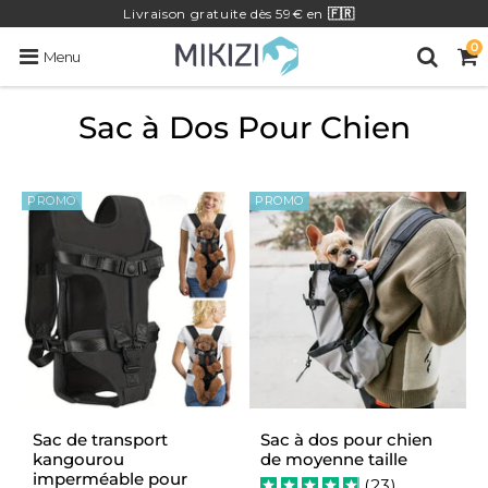
Livraison
gratuite
dès 59€ en
🇫🇷
0
Menu
Sac à Dos Pour Chien
PROMO
PROMO
Sac de transport
Sac à dos pour chien
kangourou
de moyenne taille
imperméable pour
(
23
)