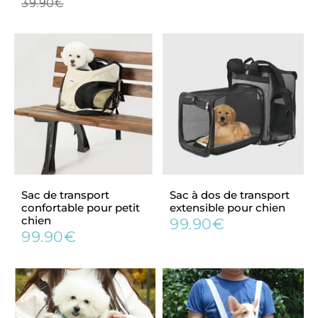
réduit
régulier
régulier
39.90€
39.90€
Sac de transport
Sac à dos de transport
confortable pour petit
extensible pour chien
chien
99.90€
Prix
99.90€
99.90€
Prix
99.90€
régulier
régulier