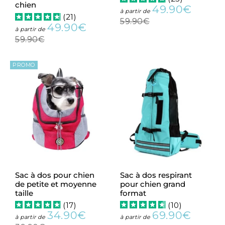
chien
49.90€
Prix
49.90
Prix
à partir de
(
21
)
réduit
régulie
59.90€
59.90€
49.90€
Prix
49.90€
Prix
à partir de
réduit
régulier
59.90€
59.90€
PROMO
Sac à dos pour chien
Sac à dos respirant
de petite et moyenne
pour chien grand
taille
format
(
17
)
(
10
)
34.90€
69.90€
Prix
34.90€
Prix
69.90€
Prix
à partir de
à partir de